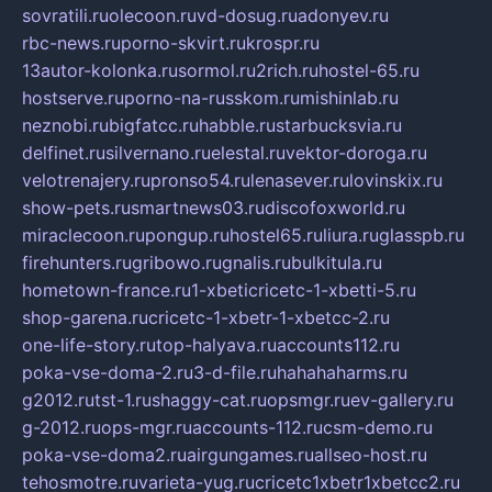
sovratili.ru
olecoon.ru
vd-dosug.ru
adonyev.ru
rbc-news.ru
porno-skvirt.ru
krospr.ru
13autor-kolonka.ru
sormol.ru
2rich.ru
hostel-65.ru
hostserve.ru
porno-na-russkom.ru
mishinlab.ru
neznobi.ru
bigfatcc.ru
habble.ru
starbucksvia.ru
delfinet.ru
silvernano.ru
elestal.ru
vektor-doroga.ru
velotrenajery.ru
pronso54.ru
lenasever.ru
lovinskix.ru
show-pets.ru
smartnews03.ru
discofoxworld.ru
miraclecoon.ru
pongup.ru
hostel65.ru
liura.ru
glasspb.ru
firehunters.ru
gribowo.ru
gnalis.ru
bulkitula.ru
hometown-france.ru
1-xbeticricetc-1-xbetti-5.ru
shop-garena.ru
cricetc-1-xbetr-1-xbetcc-2.ru
one-life-story.ru
top-halyava.ru
accounts112.ru
poka-vse-doma-2.ru
3-d-file.ru
hahahaharms.ru
g2012.ru
tst-1.ru
shaggy-cat.ru
opsmgr.ru
ev-gallery.ru
g-2012.ru
ops-mgr.ru
accounts-112.ru
csm-demo.ru
poka-vse-doma2.ru
airgungames.ru
allseo-host.ru
tehosmotre.ru
varieta-yug.ru
cricetc1xbetr1xbetcc2.ru