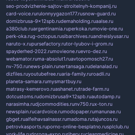
seo-prodvizhenie-sajtov-stroitelnyh-kompanij.ru
card-voice.ru
rulonnyygazon177.ru
snow-guard.ru
domizbrusa-9x12spb.ru
demaholding.ru
aalse.ru
a380club.ru
argentinamia.ru
perkoka.ru
movie-one.ru
perk-oka.ru
g-octopus.ru
sibarchives.ru
andreislyusar.ru
naruto-x.ru
pursefactory.ru
tor-lyubov-i-grom.ru
spayderhed-2022.ru
movieone.ru
evro-dez.ru
webamator.ru
ma-absolut1.ru
avtopomosch27.ru
nv-750.ru
news-plain.ru
nertansaga.ru
delanalad.ru
dizfiles.ru
youtubefree.ru
aria-family.ru
roadli.ru
planeta-samara.ru
mysmartbuy.ru
matrasy-kemerovo.ru
ashanet.ru
trade-farm.ru
dotcustoms.ru
domizbrusa9x12spb.ru
autodamp.ru
narasimha.ru
djcommodities.ru
nv750.ru
x-ton.ru
newsplain.ru
cardvoice.ru
modopaper.ru
manunae.ru
gbget.ru
alfeihavsalnassr.ru
madoma.ru
tajuncos.ru
petrovkasports.ru
porno-online-besplatno.ru
splclub.ru
york-life.ru
doroga-expo.ru
ribery.ru
cleanmedicine.ru