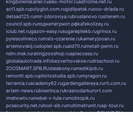
kingbolenskaner.ru
alex-motor.ru
astroline.net.ru
act1.spb.ru
polyglot.com.ru
gidlipetsk.ru
ooo-driada.ru
detsad125.ru
mir-zdoroviya.ru
bruslanovo.ru
siterem.ru
council.spb.ru
лодкипатриот.рф
kafekolizey.ru
iclub.net.ru
gazon-easy.ru
sugarepilekb.ru
grinox.ru
pylesostineco.ru
msts-ozarenie.ru
kameryjooan.ru
artemovskij.ru
dopler.spb.ru
aid70.ru
metall-perm.ru
ndm.msk.ru
ratingzooshop.ru
apiaccess.ru
globalautotrade.info
bezverhovskoe.ru
drsschool.ru
ZOOSMART.SPB.RU
dalakony.ru
medikijob.ru
remontt.spb.ru
photostudia.spb.ru
myragon.ru
terramia.ru
academy62.ru
gardengallereya.ru
rti.com.ru
artem-news.ru
biserinca.ru
krasnodarkurort.com
imshowtv.ru
mebel-v-tule.ru
mobtopik.ru
pcsecurity.net.ru
tool-sib.ru
multimetrunit.ru
sp-tour.ru
fan-cs.ru
santeh-russia.ru
symbian9.net.ru
DSHAIR.RU
tmmotors.spb.ru
xjocuricopii.com
musavtomat.msk.ru
obustrojdom.ru
sovetcik.ru
ybaranovskaya.ru