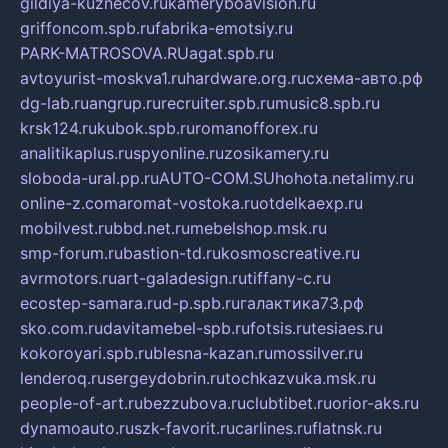
gildiya-kuznecov.ru
kameryboavision.ru
griffoncom.spb.ru
fabrika-emotsiy.ru
PARK-MATROSOVA.RU
agat.spb.ru
avtoyurist-moskva1.ru
hardware.org.ru
схема-авто.рф
dg-lab.ru
angrup.ru
recruiter.spb.ru
music8.spb.ru
krsk124.ru
kubok.spb.ru
romanofforex.ru
analitikaplus.ru
spyonline.ru
zosikamery.ru
sloboda-ural.pp.ru
AUTO-COM.SU
hohota.net
alimy.ru
online-z.com
aromat-vostoka.ru
otdelkaexp.ru
mobilvest.ru
bbd.net.ru
mebelshop.msk.ru
smp-forum.ru
bastion-td.ru
kosmoscreative.ru
avrmotors.ru
art-galadesign.ru
tiffany-c.ru
ecostep-samara.ru
d-p.spb.ru
галактика73.рф
sko.com.ru
davitamebel-spb.ru
fotsis.ru
tesiaes.ru
kokoroyari.spb.ru
blesna-kazan.ru
mossilver.ru
lenderoq.ru
sergeydobrin.ru
tochkazvuka.msk.ru
people-of-art.ru
bezzubova.ru
clubtibet.ru
orior-aks.ru
dynamoauto.ru
szk-favorit.ru
carlines.ru
flatnsk.ru