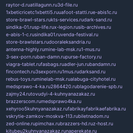
raytor-d.ru
atillagunn.ru
3d-file.ru
1xbeticricetc1xbetti5.ru
uafoot-statti.ru
e-abis1c.ru
store-brawl-stars.ru
kts-services.ru
dark-sand.ru
sindika-01.ru
sp-life.ru
x-legion.ru
sib-archives.ru
e-abis-1-c.ru
sindika01.ru
venda-festival.ru
store-brawlstars.ru
dooraleksandria.ru
antenna-highly.ru
mine-lab-msk.ru
1-mus.ru
3-sex-porn.ru
ban-damn.ru
purse-factory.ru
viagra-tablet.ru
fasbags.ru
adler-jun.ru
bandamn.ru
fincontech.ru
3sexporn.ru
1mus.ru
darksand.ru
rebus-toys.ru
minelab-msk.ru
alabuga-cityhotel.ru
medsprawo-4-ka.ru
2864420.ru
blagodarenie-spb.ru
zajmy24.ru
tovudyi-4-kuhnyanazakaz.ru
brazzerscom.ru
medsprawo4ka.ru
xehyroo5kuhnyanazakaz.ru
fabrikayfabrikaefabrika.ru
vskrytie-zamkov-moskva-113.ru
biletnadom.ru
zed-online.ru
pimchax.ru
brazzers-hd.ru
z-host.ru
kitubeu2kuhnyanazakaz.ru
naperekate.ru