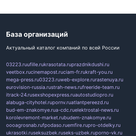
База организаций
Актуальный каталог компаний по всей России
03223.ru
ufille.ru
krasotata.ru
prazdnikdushi.ru
veetbox.ru
cinemapost.ru
ciam-fr.ru
kraft-you.ru
mega-press.ru
03223.ru
web-explore.ru
rastenuya.ru
eurovision-russia.ru
strah-news.ru
freeride-team.ru
itrack-24.ru
sexshopexpress.ru
autostudiopro.ru
alabuga-cityhotel.ru
pornv.ru
atlantpereezd.ru
bud-em-znakomye.ru
a-cdc.ru
elektrostal-news.ru
korolevremont-market.ru
budem-znakomye.ru
oooagrosnab.ru
fpodaso.ru
emfire.ru
pro-otdelky.ru
ukrasotki.ru
seksuzbek.ru
seks-uzbek.ru
porno-vk.ru