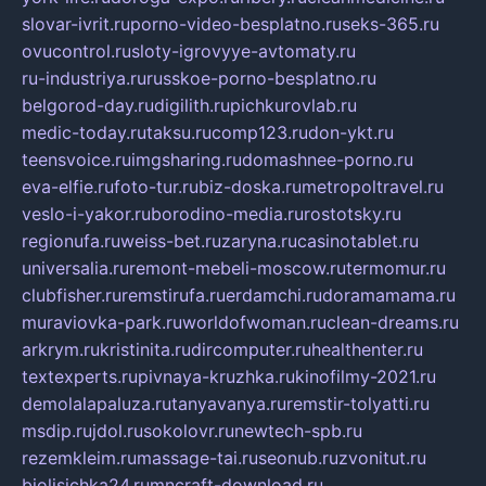
slovar-ivrit.ru
porno-video-besplatno.ru
seks-365.ru
ovucontrol.ru
sloty-igrovyye-avtomaty.ru
ru-industriya.ru
russkoe-porno-besplatno.ru
belgorod-day.ru
digilith.ru
pichkurovlab.ru
medic-today.ru
taksu.ru
comp123.ru
don-ykt.ru
teensvoice.ru
imgsharing.ru
domashnee-porno.ru
eva-elfie.ru
foto-tur.ru
biz-doska.ru
metropoltravel.ru
veslo-i-yakor.ru
borodino-media.ru
rostotsky.ru
regionufa.ru
weiss-bet.ru
zaryna.ru
casinotablet.ru
universalia.ru
remont-mebeli-moscow.ru
termomur.ru
clubfisher.ru
remstirufa.ru
erdamchi.ru
doramamama.ru
muraviovka-park.ru
worldofwoman.ru
clean-dreams.ru
arkrym.ru
kristinita.ru
dircomputer.ru
healthenter.ru
textexperts.ru
pivnaya-kruzhka.ru
kinofilmy-2021.ru
demolalapaluza.ru
tanyavanya.ru
remstir-tolyatti.ru
msdip.ru
jdol.ru
sokolovr.ru
newtech-spb.ru
rezemkleim.ru
massage-tai.ru
seonub.ru
zvonitut.ru
biolisichka24.ru
mncraft-download.ru