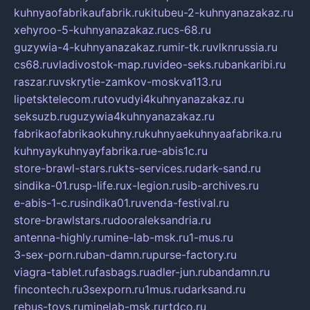
kuhnyaofabrikaufabrik.ru
kitubeu-2-kuhnyanazakaz.ru
xehyroo-5-kuhnyanazakaz.ru
cs-68.ru
guzywia-4-kuhnyanazakaz.ru
mir-tk.ru
vlknrussia.ru
cs68.ru
vladivostok-map.ru
video-seks.ru
bankaribi.ru
raszar.ru
vskrytie-zamkov-moskva113.ru
lipetsktelecom.ru
tovudyi4kuhnyanazakaz.ru
seksuzb.ru
guzywia4kuhnyanazakaz.ru
fabrikaofabrikaokuhny.ru
kuhnyaekuhnyaafabrika.ru
kuhnyaykuhnyayfabrika.ru
e-abis1c.ru
store-brawl-stars.ru
kts-services.ru
dark-sand.ru
sindika-01.ru
sp-life.ru
x-legion.ru
sib-archives.ru
e-abis-1-c.ru
sindika01.ru
venda-festival.ru
store-brawlstars.ru
dooraleksandria.ru
antenna-highly.ru
mine-lab-msk.ru
1-mus.ru
3-sex-porn.ru
ban-damn.ru
purse-factory.ru
viagra-tablet.ru
fasbags.ru
adler-jun.ru
bandamn.ru
fincontech.ru
3sexporn.ru
1mus.ru
darksand.ru
rebus-toys.ru
minelab-msk.ru
rtdco.ru