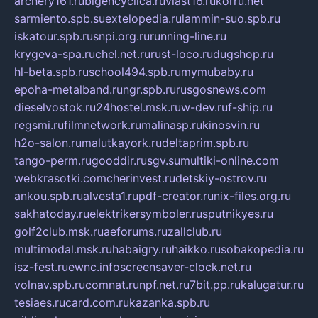
archery161.ru
bigencyclica.ru
vlast16.ru
korru.net
sarmiento.spb.su
extelopedia.ru
lammin-suo.spb.ru
iskatour.spb.ru
snpi.org.ru
running-line.ru
krygeva-spa.ru
chel.net.ru
rust-loco.ru
dugshop.ru
hl-beta.spb.ru
school494.spb.ru
mymubaby.ru
epoha-metalband.ru
ngr.spb.ru
rusgosnews.com
dieselvostok.ru
24hostel.msk.ru
w-dev.ru
f-ship.ru
regsmi.ru
filmnetwork.ru
malinasp.ru
kinosvin.ru
h2o-salon.ru
malutkayork.ru
deltaprim.spb.ru
tango-perm.ru
gooddir.ru
sgv.su
multiki-online.com
webkrasotki.com
cherinvest.ru
detskiy-ostrov.ru
ankou.spb.ru
alvesta1.ru
pdf-creator.ru
nix-files.org.ru
sakhatoday.ru
elektrikersymboler.ru
sputnikyes.ru
golf2club.msk.ru
aeforums.ru
zallclub.ru
multimodal.msk.ru
habaigry.ru
haikko.ru
sobakopedia.ru
isz-fest.ru
ewnc.info
screensaver-clock.net.ru
volnav.spb.ru
comnat.ru
npf.net.ru
7bit.pp.ru
kalugatur.ru
tesiaes.ru
card.com.ru
kazanka.spb.ru