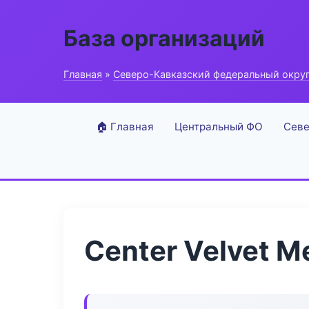
База организаций
Главная
»
Северо-Кавказский федеральный окру
🏠 Главная
Центральный ФО
Севе
Center Velvet M