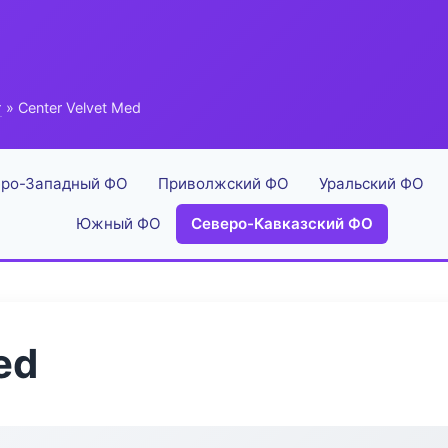
г
» Center Velvet Med
ро-Западный ФО
Приволжский ФО
Уральский ФО
Южный ФО
Северо-Кавказский ФО
ed