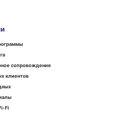
ми
программы
га
урное сопровождение
ых клиентов
одных
риалы
i-Fi