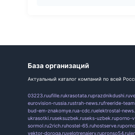
База организаций
Актуальный каталог компаний по всей Рос
03223.ru
ufille.ru
krasotata.ru
prazdnikdushi.ru
v
eurovision-russia.ru
strah-news.ru
freeride-team
bud-em-znakomye.ru
a-cdc.ru
elektrostal-news.
ukrasotki.ru
seksuzbek.ru
seks-uzbek.ru
porno-v
sormol.ru
2rich.ru
hostel-65.ru
hostserve.ru
porno
vektor-doroga.ru
velotrenajery.ru
pronso54.ru
le