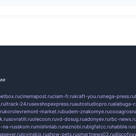
сии
eetbox.ru
cinemapost.ru
ciam-fr.ru
kraft-you.ru
mega-press.ru
.ru
itrack-24.ru
sexshopexpress.ru
autostudiopro.ru
alabuga-ci
ru
korolevremont-market.ru
budem-znakomye.ru
oooagrosna
k.ru
sovratili.ru
olecoon.ru
vd-dosug.ru
adonyev.ru
rbc-news.r
-na-russkom.ru
mishinlab.ru
neznobi.ru
bigfatcc.ru
habble.ru
s
nasever.ru
lovinskix.ru
show-pets.ru
smartnews03.ru
discofox