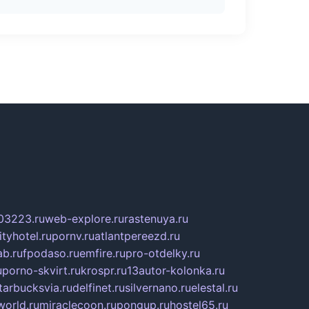
03223.ru
web-explore.ru
rastenuya.ru
tyhotel.ru
pornv.ru
atlantpereezd.ru
b.ru
fpodaso.ru
emfire.ru
pro-otdelky.ru
u
porno-skvirt.ru
krospr.ru
13autor-kolonka.ru
tarbucksvia.ru
delfinet.ru
silvernano.ru
elestal.ru
world.ru
miraclecoon.ru
pongup.ru
hostel65.ru