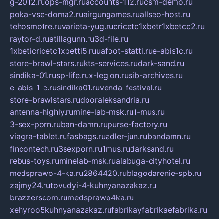
g-2012.ru
ops-mgr.ru
accounts-112.ru
csm-demo.ru
poka-vse-doma2.ru
airgungames.ru
allseo-host.ru
tehosmotre.ru
varieta-yug.ru
cricetc1xbetr1xbetcc2.ru
raytor-d.ru
atillagunn.ru
3d-file.ru
1xbeticricetc1xbetti5.ru
uafoot-statti.ru
e-abis1c.ru
store-brawl-stars.ru
kts-services.ru
dark-sand.ru
sindika-01.ru
sp-life.ru
x-legion.ru
sib-archives.ru
e-abis-1-c.ru
sindika01.ru
venda-festival.ru
store-brawlstars.ru
dooraleksandria.ru
antenna-highly.ru
mine-lab-msk.ru
1-mus.ru
3-sex-porn.ru
ban-damn.ru
purse-factory.ru
viagra-tablet.ru
fasbags.ru
adler-jun.ru
bandamn.ru
fincontech.ru
3sexporn.ru
1mus.ru
darksand.ru
rebus-toys.ru
minelab-msk.ru
alabuga-cityhotel.ru
medsprawo-4-ka.ru
2864420.ru
blagodarenie-spb.ru
zajmy24.ru
tovudyi-4-kuhnyanazakaz.ru
brazzerscom.ru
medsprawo4ka.ru
xehyroo5kuhnyanazakaz.ru
fabrikayfabrikaefabrika.ru