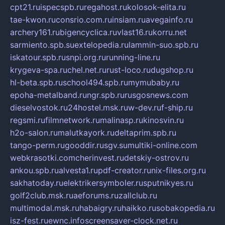
cpt21.ru
ispecspb.ru
regahost.ru
kolosok-elita.ru
tae-kwon.ru
consrio.com.ru
insiam.ru
avegainfo.ru
archery161.ru
bigencyclica.ru
vlast16.ru
korru.net
sarmiento.spb.su
extelopedia.ru
lammin-suo.spb.ru
iskatour.spb.ru
snpi.org.ru
running-line.ru
krygeva-spa.ru
chel.net.ru
rust-loco.ru
dugshop.ru
hl-beta.spb.ru
school494.spb.ru
mymubaby.ru
epoha-metalband.ru
ngr.spb.ru
rusgosnews.com
dieselvostok.ru
24hostel.msk.ru
w-dev.ru
f-ship.ru
regsmi.ru
filmnetwork.ru
malinasp.ru
kinosvin.ru
h2o-salon.ru
malutkayork.ru
deltaprim.spb.ru
tango-perm.ru
gooddir.ru
sgv.su
multiki-online.com
webkrasotki.com
cherinvest.ru
detskiy-ostrov.ru
ankou.spb.ru
alvesta1.ru
pdf-creator.ru
nix-files.org.ru
sakhatoday.ru
elektrikersymboler.ru
sputnikyes.ru
golf2club.msk.ru
aeforums.ru
zallclub.ru
multimodal.msk.ru
habaigry.ru
haikko.ru
sobakopedia.ru
isz-fest.ru
ewnc.info
screensaver-clock.net.ru