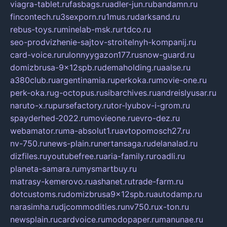
viagra-tablet.ru
fasbags.ru
adler-jun.ru
bandamn.ru
fincontech.ru
3sexporn.ru
1mus.ru
darksand.ru
rebus-toys.ru
minelab-msk.ru
rtdco.ru
seo-prodvizhenie-sajtov-stroitelnyh-kompanij.ru
card-voice.ru
rulonnyygazon177.ru
snow-guard.ru
domizbrusa-9x12spb.ru
demaholding.ru
aalse.ru
a380club.ru
argentinamia.ru
perkoka.ru
movie-one.ru
perk-oka.ru
g-octopus.ru
sibarchives.ru
andreislyusar.ru
naruto-x.ru
pursefactory.ru
tor-lyubov-i-grom.ru
spayderhed-2022.ru
movieone.ru
evro-dez.ru
webamator.ru
ma-absolut1.ru
avtopomosch27.ru
nv-750.ru
news-plain.ru
nertansaga.ru
delanalad.ru
dizfiles.ru
youtubefree.ru
aria-family.ru
roadli.ru
planeta-samara.ru
mysmartbuy.ru
matrasy-kemerovo.ru
ashanet.ru
trade-farm.ru
dotcustoms.ru
domizbrusa9x12spb.ru
autodamp.ru
narasimha.ru
djcommodities.ru
nv750.ru
x-ton.ru
newsplain.ru
cardvoice.ru
modopaper.ru
manunae.ru