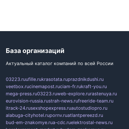
База организаций
Актуальный каталог компаний по всей России
03223.ru
ufille.ru
krasotata.ru
prazdnikdushi.ru
veetbox.ru
cinemapost.ru
ciam-fr.ru
kraft-you.ru
mega-press.ru
03223.ru
web-explore.ru
rastenuya.ru
eurovision-russia.ru
strah-news.ru
freeride-team.ru
itrack-24.ru
sexshopexpress.ru
autostudiopro.ru
alabuga-cityhotel.ru
pornv.ru
atlantpereezd.ru
bud-em-znakomye.ru
a-cdc.ru
elektrostal-news.ru