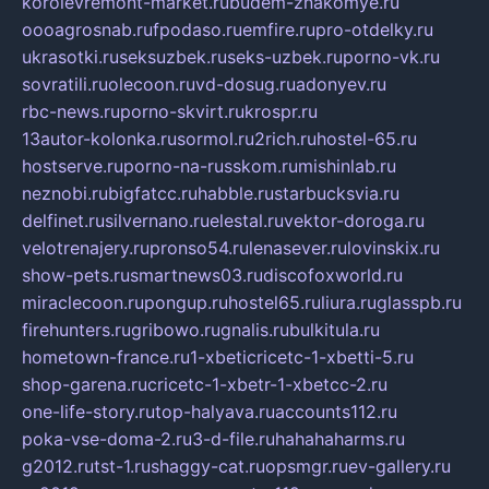
korolevremont-market.ru
budem-znakomye.ru
oooagrosnab.ru
fpodaso.ru
emfire.ru
pro-otdelky.ru
ukrasotki.ru
seksuzbek.ru
seks-uzbek.ru
porno-vk.ru
sovratili.ru
olecoon.ru
vd-dosug.ru
adonyev.ru
rbc-news.ru
porno-skvirt.ru
krospr.ru
13autor-kolonka.ru
sormol.ru
2rich.ru
hostel-65.ru
hostserve.ru
porno-na-russkom.ru
mishinlab.ru
neznobi.ru
bigfatcc.ru
habble.ru
starbucksvia.ru
delfinet.ru
silvernano.ru
elestal.ru
vektor-doroga.ru
velotrenajery.ru
pronso54.ru
lenasever.ru
lovinskix.ru
show-pets.ru
smartnews03.ru
discofoxworld.ru
miraclecoon.ru
pongup.ru
hostel65.ru
liura.ru
glasspb.ru
firehunters.ru
gribowo.ru
gnalis.ru
bulkitula.ru
hometown-france.ru
1-xbeticricetc-1-xbetti-5.ru
shop-garena.ru
cricetc-1-xbetr-1-xbetcc-2.ru
one-life-story.ru
top-halyava.ru
accounts112.ru
poka-vse-doma-2.ru
3-d-file.ru
hahahaharms.ru
g2012.ru
tst-1.ru
shaggy-cat.ru
opsmgr.ru
ev-gallery.ru