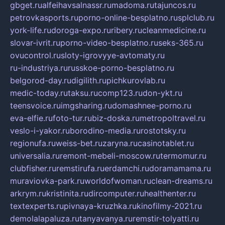
gbget.ru
alfeihavsalnassr.ru
madoma.ru
tajuncos.ru
petrovkasports.ru
porno-online-besplatno.ru
splclub.ru
york-life.ru
doroga-expo.ru
ribery.ru
cleanmedicine.ru
slovar-ivrit.ru
porno-video-besplatno.ru
seks-365.ru
ovucontrol.ru
sloty-igrovyye-avtomaty.ru
ru-industriya.ru
russkoe-porno-besplatno.ru
belgorod-day.ru
digilith.ru
pichkurovlab.ru
medic-today.ru
taksu.ru
comp123.ru
don-ykt.ru
teensvoice.ru
imgsharing.ru
domashnee-porno.ru
eva-elfie.ru
foto-tur.ru
biz-doska.ru
metropoltravel.ru
veslo-i-yakor.ru
borodino-media.ru
rostotsky.ru
regionufa.ru
weiss-bet.ru
zaryna.ru
casinotablet.ru
universalia.ru
remont-mebeli-moscow.ru
termomur.ru
clubfisher.ru
remstirufa.ru
erdamchi.ru
doramamama.ru
muraviovka-park.ru
worldofwoman.ru
clean-dreams.ru
arkrym.ru
kristinita.ru
dircomputer.ru
healthenter.ru
textexperts.ru
pivnaya-kruzhka.ru
kinofilmy-2021.ru
demolalapaluza.ru
tanyavanya.ru
remstir-tolyatti.ru