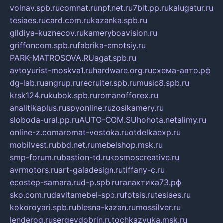
volnav.spb.ru
comnat.ru
npf.net.ru
7bit.pp.ru
kalugatur.ru
tesiaes.ru
card.com.ru
kazanka.spb.ru
gildiya-kuznecov.ru
kameryboavision.ru
griffoncom.spb.ru
fabrika-emotsiy.ru
PARK-MATROSOVA.RU
agat.spb.ru
avtoyurist-moskva1.ru
hardware.org.ru
схема-авто.рф
dg-lab.ru
angrup.ru
recruiter.spb.ru
music8.spb.ru
krsk124.ru
kubok.spb.ru
romanofforex.ru
analitikaplus.ru
spyonline.ru
zosikamery.ru
sloboda-ural.pp.ru
AUTO-COM.SU
hohota.net
alimy.ru
online-z.com
aromat-vostoka.ru
otdelkaexp.ru
mobilvest.ru
bbd.net.ru
mebelshop.msk.ru
smp-forum.ru
bastion-td.ru
kosmoscreative.ru
avrmotors.ru
art-galadesign.ru
tiffany-c.ru
ecostep-samara.ru
d-p.spb.ru
галактика73.рф
sko.com.ru
davitamebel-spb.ru
fotsis.ru
tesiaes.ru
kokoroyari.spb.ru
blesna-kazan.ru
mossilver.ru
lenderoq.ru
sergeydobrin.ru
tochkazvuka.msk.ru