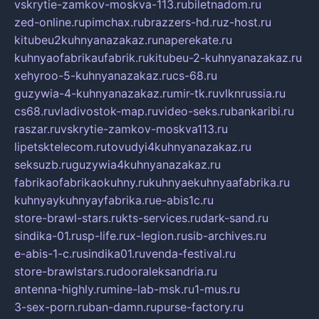
vskrytie-zamkov-moskva-113.ru
biletnadom.ru
zed-online.ru
pimchax.ru
brazzers-hd.ru
z-host.ru
kitubeu2kuhnyanazakaz.ru
naperekate.ru
kuhnyaofabrikaufabrik.ru
kitubeu-2-kuhnyanazakaz.ru
xehyroo-5-kuhnyanazakaz.ru
cs-68.ru
guzywia-4-kuhnyanazakaz.ru
mir-tk.ru
vlknrussia.ru
cs68.ru
vladivostok-map.ru
video-seks.ru
bankaribi.ru
raszar.ru
vskrytie-zamkov-moskva113.ru
lipetsktelecom.ru
tovudyi4kuhnyanazakaz.ru
seksuzb.ru
guzywia4kuhnyanazakaz.ru
fabrikaofabrikaokuhny.ru
kuhnyaekuhnyaafabrika.ru
kuhnyaykuhnyayfabrika.ru
e-abis1c.ru
store-brawl-stars.ru
kts-services.ru
dark-sand.ru
sindika-01.ru
sp-life.ru
x-legion.ru
sib-archives.ru
e-abis-1-c.ru
sindika01.ru
venda-festival.ru
store-brawlstars.ru
dooraleksandria.ru
antenna-highly.ru
mine-lab-msk.ru
1-mus.ru
3-sex-porn.ru
ban-damn.ru
purse-factory.ru