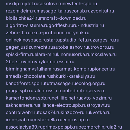
msdip.ru
jdol.ru
sokolovr.ru
newtech-spb.ru
rezemkleim.ru
massage-tai.ru
seonub.ru
zvonitut.ru
biolisichka24.ru
mncraft-download.ru
algoritm-sistema.ru
godflesh.ru
ru-industria.ru
zebra-tlt.ru
okna-proficom.ru
erynok.ru
onlinekinospace.ru
startupstudio-fefu.ru
zarges-ru.ru
gegenjustizunrecht.ru
autobalashov.ru
utrovortu.ru
spiski-firm.ru
elara-m.ru
kinomusorka.ru
mkcslava.ru
2bets.ru
vintovoykompressor.ru
birminghamvsfulham.ru
sarmat-komp.ru
pioneeri.ru
amadis-chocolate.ru
shkurki-karakulya.ru
kanotiforet.spb.ru
tutmassage.ru
ecolog.org.ru
praga.spb.ru
falcorussia.ru
autodoctorservis.ru
kamertondom.spb.ru
net-life.net.ru
avto-vozim.ru
sakhcamera.ru
alliance-electro.spb.ru
stroyavt.ru
controlweb1.ru
tdsak74.ru
kinzozo-ru.ru
kvotka.ru
iron-snab.ru
costa-bella.ru
eugrus.pp.ru
associaciya39.ru
primexpo.spb.ru
bezmorchin.ru
ia2.ru