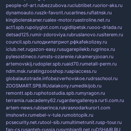
people-of-art.ru
bezzubova.ru
clubtibet.ru
orior-aks.ru
dynamoauto.ru
szk-favorit.ru
carlines.ru
flatnsk.ru
kingbolenskaner.ru
alex-motor.ru
astroline.net.ru
act1.spb.ru
polyglot.com.ru
gidlipetsk.ru
ooo-driada.ru
detsad125.ru
mir-zdoroviya.ru
bruslanovo.ru
siterem.ru
council.spb.ru
лодкипатриот.рф
kafekolizey.ru
iclub.net.ru
gazon-easy.ru
sugarepilekb.ru
grinox.ru
pylesostineco.ru
msts-ozarenie.ru
kameryjooan.ru
artemovskij.ru
dopler.spb.ru
aid70.ru
metall-perm.ru
ndm.msk.ru
ratingzooshop.ru
apiaccess.ru
globalautotrade.info
bezverhovskoe.ru
drsschool.ru
ZOOSMART.SPB.RU
dalakony.ru
medikijob.ru
remontt.spb.ru
photostudia.spb.ru
myragon.ru
terramia.ru
academy62.ru
gardengallereya.ru
rti.com.ru
artem-news.ru
biserinca.ru
krasnodarkurort.com
imshowtv.ru
mebel-v-tule.ru
mobtopik.ru
pcsecurity.net.ru
tool-sib.ru
multimetrunit.ru
sp-tour.ru
fan-cs.ru
santeh-russia.ru
symbian9.net.ru
DSHAIR.RU