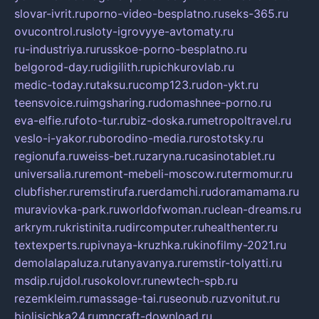
slovar-ivrit.ru
porno-video-besplatno.ru
seks-365.ru
ovucontrol.ru
sloty-igrovyye-avtomaty.ru
ru-industriya.ru
russkoe-porno-besplatno.ru
belgorod-day.ru
digilith.ru
pichkurovlab.ru
medic-today.ru
taksu.ru
comp123.ru
don-ykt.ru
teensvoice.ru
imgsharing.ru
domashnee-porno.ru
eva-elfie.ru
foto-tur.ru
biz-doska.ru
metropoltravel.ru
veslo-i-yakor.ru
borodino-media.ru
rostotsky.ru
regionufa.ru
weiss-bet.ru
zaryna.ru
casinotablet.ru
universalia.ru
remont-mebeli-moscow.ru
termomur.ru
clubfisher.ru
remstirufa.ru
erdamchi.ru
doramamama.ru
muraviovka-park.ru
worldofwoman.ru
clean-dreams.ru
arkrym.ru
kristinita.ru
dircomputer.ru
healthenter.ru
textexperts.ru
pivnaya-kruzhka.ru
kinofilmy-2021.ru
demolalapaluza.ru
tanyavanya.ru
remstir-tolyatti.ru
msdip.ru
jdol.ru
sokolovr.ru
newtech-spb.ru
rezemkleim.ru
massage-tai.ru
seonub.ru
zvonitut.ru
biolisichka24.ru
mncraft-download.ru