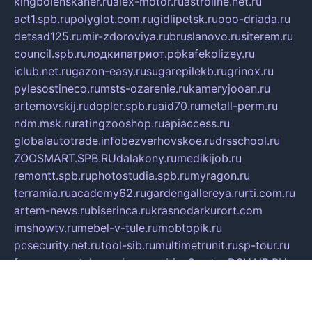
kingbolenskaner.ru
alex-motor.ru
astroline.net.ru
act1.spb.ru
polyglot.com.ru
gidlipetsk.ru
ooo-driada.ru
detsad125.ru
mir-zdoroviya.ru
bruslanovo.ru
siterem.ru
council.spb.ru
лодкипатриот.рф
kafekolizey.ru
iclub.net.ru
gazon-easy.ru
sugarepilekb.ru
grinox.ru
pylesostineco.ru
msts-ozarenie.ru
kameryjooan.ru
artemovskij.ru
dopler.spb.ru
aid70.ru
metall-perm.ru
ndm.msk.ru
ratingzooshop.ru
apiaccess.ru
globalautotrade.info
bezverhovskoe.ru
drsschool.ru
ZOOSMART.SPB.RU
dalakony.ru
medikijob.ru
remontt.spb.ru
photostudia.spb.ru
myragon.ru
terramia.ru
academy62.ru
gardengallereya.ru
rti.com.ru
artem-news.ru
biserinca.ru
krasnodarkurort.com
imshowtv.ru
mebel-v-tule.ru
mobtopik.ru
pcsecurity.net.ru
tool-sib.ru
multimetrunit.ru
sp-tour.ru
fan-cs.ru
santeh-russia.ru
symbian9.net.ru
DSHAIR.RU
tmmotors.spb.ru
xjocuricopii.com
musavtomat.msk.ru
obustrojdom.ru
sovetcik.ru
ybaranovskaya.ru