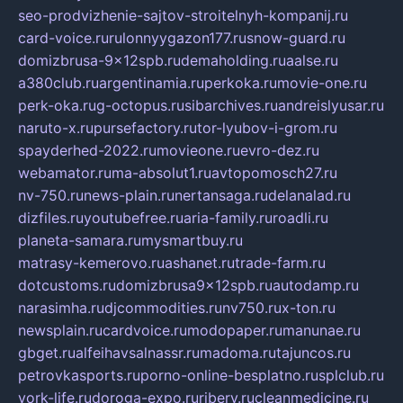
seo-prodvizhenie-sajtov-stroitelnyh-kompanij.ru
card-voice.ru
rulonnyygazon177.ru
snow-guard.ru
domizbrusa-9x12spb.ru
demaholding.ru
aalse.ru
a380club.ru
argentinamia.ru
perkoka.ru
movie-one.ru
perk-oka.ru
g-octopus.ru
sibarchives.ru
andreislyusar.ru
naruto-x.ru
pursefactory.ru
tor-lyubov-i-grom.ru
spayderhed-2022.ru
movieone.ru
evro-dez.ru
webamator.ru
ma-absolut1.ru
avtopomosch27.ru
nv-750.ru
news-plain.ru
nertansaga.ru
delanalad.ru
dizfiles.ru
youtubefree.ru
aria-family.ru
roadli.ru
planeta-samara.ru
mysmartbuy.ru
matrasy-kemerovo.ru
ashanet.ru
trade-farm.ru
dotcustoms.ru
domizbrusa9x12spb.ru
autodamp.ru
narasimha.ru
djcommodities.ru
nv750.ru
x-ton.ru
newsplain.ru
cardvoice.ru
modopaper.ru
manunae.ru
gbget.ru
alfeihavsalnassr.ru
madoma.ru
tajuncos.ru
petrovkasports.ru
porno-online-besplatno.ru
splclub.ru
york-life.ru
doroga-expo.ru
ribery.ru
cleanmedicine.ru