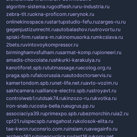
algoritm-sistema.ru
godflesh.ru
ru-industria.ru
zebra-tlt.ru
okna-proficom.ru
erynok.ru
onlinekinospace.ru
startupstudio-fefu.ru
zarges-ru.ru
gegenjustizunrecht.ru
autobalashov.ru
utrovortu.ru
spiski-firm.ru
elara-m.ru
kinomusorka.ru
mkcslava.ru
2bets.ru
vintovoykompressor.ru
birminghamvsfulham.ru
sarmat-komp.ru
pioneeri.ru
amadis-chocolate.ru
shkurki-karakulya.ru
kanotiforet.spb.ru
tutmassage.ru
ecolog.org.ru
praga.spb.ru
falcorussia.ru
autodoctorservis.ru
kamertondom.spb.ru
net-life.net.ru
avto-vozim.ru
sakhcamera.ru
alliance-electro.spb.ru
stroyavt.ru
controlweb1.ru
tdsak74.ru
kinzozo-ru.ru
kvotka.ru
iron-snab.ru
costa-bella.ru
eugrus.pp.ru
associaciya39.ru
primexpo.spb.ru
bezmorchin.ru
ia2.ru
cpt21.ru
ispecspb.ru
regahost.ru
kolosok-elita.ru
tae-kwon.ru
consrio.com.ru
insiam.ru
avegainfo.ru
archery161.ru
bigencyclica.ru
vlast16.ru
korru.net