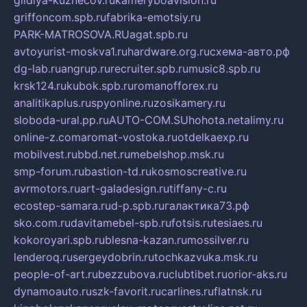
gildiya-kuznecov.ru
kameryboavision.ru
griffoncom.spb.ru
fabrika-emotsiy.ru
PARK-MATROSOVA.RU
agat.spb.ru
avtoyurist-moskva1.ru
hardware.org.ru
схема-авто.рф
dg-lab.ru
angrup.ru
recruiter.spb.ru
music8.spb.ru
krsk124.ru
kubok.spb.ru
romanofforex.ru
analitikaplus.ru
spyonline.ru
zosikamery.ru
sloboda-ural.pp.ru
AUTO-COM.SU
hohota.net
alimy.ru
online-z.com
aromat-vostoka.ru
otdelkaexp.ru
mobilvest.ru
bbd.net.ru
mebelshop.msk.ru
smp-forum.ru
bastion-td.ru
kosmoscreative.ru
avrmotors.ru
art-galadesign.ru
tiffany-c.ru
ecostep-samara.ru
d-p.spb.ru
галактика73.рф
sko.com.ru
davitamebel-spb.ru
fotsis.ru
tesiaes.ru
kokoroyari.spb.ru
blesna-kazan.ru
mossilver.ru
lenderoq.ru
sergeydobrin.ru
tochkazvuka.msk.ru
people-of-art.ru
bezzubova.ru
clubtibet.ru
orior-aks.ru
dynamoauto.ru
szk-favorit.ru
carlines.ru
flatnsk.ru