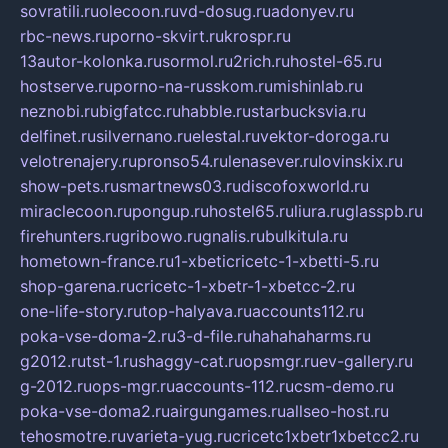
sovratili.ru
olecoon.ru
vd-dosug.ru
adonyev.ru
rbc-news.ru
porno-skvirt.ru
krospr.ru
13autor-kolonka.ru
sormol.ru
2rich.ru
hostel-65.ru
hostserve.ru
porno-na-russkom.ru
mishinlab.ru
neznobi.ru
bigfatcc.ru
habble.ru
starbucksvia.ru
delfinet.ru
silvernano.ru
elestal.ru
vektor-doroga.ru
velotrenajery.ru
pronso54.ru
lenasever.ru
lovinskix.ru
show-pets.ru
smartnews03.ru
discofoxworld.ru
miraclecoon.ru
pongup.ru
hostel65.ru
liura.ru
glasspb.ru
firehunters.ru
gribowo.ru
gnalis.ru
bulkitula.ru
hometown-france.ru
1-xbeticricetc-1-xbetti-5.ru
shop-garena.ru
cricetc-1-xbetr-1-xbetcc-2.ru
one-life-story.ru
top-halyava.ru
accounts112.ru
poka-vse-doma-2.ru
3-d-file.ru
hahahaharms.ru
g2012.ru
tst-1.ru
shaggy-cat.ru
opsmgr.ru
ev-gallery.ru
g-2012.ru
ops-mgr.ru
accounts-112.ru
csm-demo.ru
poka-vse-doma2.ru
airgungames.ru
allseo-host.ru
tehosmotre.ru
varieta-yug.ru
cricetc1xbetr1xbetcc2.ru