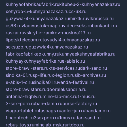
kuhnyaofabrikaufabrik.ru
kitubeu-2-kuhnyanazakaz.ru
xehyroo-5-kuhnyanazakaz.ru
cs-68.ru
guzywia-4-kuhnyanazakaz.ru
mir-tk.ru
vlknrussia.ru
cs68.ru
vladivostok-map.ru
video-seks.ru
bankaribi.ru
raszar.ru
vskrytie-zamkov-moskva113.ru
lipetsktelecom.ru
tovudyi4kuhnyanazakaz.ru
seksuzb.ru
guzywia4kuhnyanazakaz.ru
fabrikaofabrikaokuhny.ru
kuhnyaekuhnyaafabrika.ru
kuhnyaykuhnyayfabrika.ru
e-abis1c.ru
store-brawl-stars.ru
kts-services.ru
dark-sand.ru
sindika-01.ru
sp-life.ru
x-legion.ru
sib-archives.ru
e-abis-1-c.ru
sindika01.ru
venda-festival.ru
store-brawlstars.ru
dooraleksandria.ru
antenna-highly.ru
mine-lab-msk.ru
1-mus.ru
3-sex-porn.ru
ban-damn.ru
purse-factory.ru
viagra-tablet.ru
fasbags.ru
adler-jun.ru
bandamn.ru
fincontech.ru
3sexporn.ru
1mus.ru
darksand.ru
rebus-toys.ru
minelab-msk.ru
rtdco.ru