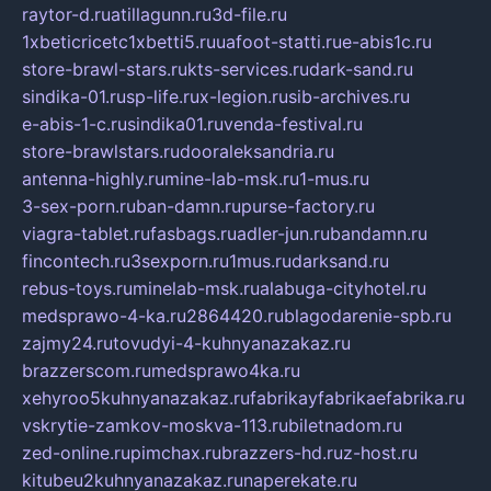
raytor-d.ru
atillagunn.ru
3d-file.ru
1xbeticricetc1xbetti5.ru
uafoot-statti.ru
e-abis1c.ru
store-brawl-stars.ru
kts-services.ru
dark-sand.ru
sindika-01.ru
sp-life.ru
x-legion.ru
sib-archives.ru
e-abis-1-c.ru
sindika01.ru
venda-festival.ru
store-brawlstars.ru
dooraleksandria.ru
antenna-highly.ru
mine-lab-msk.ru
1-mus.ru
3-sex-porn.ru
ban-damn.ru
purse-factory.ru
viagra-tablet.ru
fasbags.ru
adler-jun.ru
bandamn.ru
fincontech.ru
3sexporn.ru
1mus.ru
darksand.ru
rebus-toys.ru
minelab-msk.ru
alabuga-cityhotel.ru
medsprawo-4-ka.ru
2864420.ru
blagodarenie-spb.ru
zajmy24.ru
tovudyi-4-kuhnyanazakaz.ru
brazzerscom.ru
medsprawo4ka.ru
xehyroo5kuhnyanazakaz.ru
fabrikayfabrikaefabrika.ru
vskrytie-zamkov-moskva-113.ru
biletnadom.ru
zed-online.ru
pimchax.ru
brazzers-hd.ru
z-host.ru
kitubeu2kuhnyanazakaz.ru
naperekate.ru