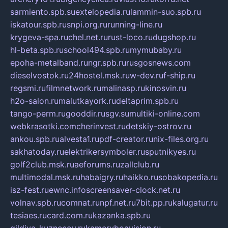
sarmiento.spb.su
extelopedia.ru
lammin-suo.spb.ru
iskatour.spb.ru
snpi.org.ru
running-line.ru
krygeva-spa.ru
chel.net.ru
rust-loco.ru
dugshop.ru
hl-beta.spb.ru
school494.spb.ru
mymubaby.ru
epoha-metalband.ru
ngr.spb.ru
rusgosnews.com
dieselvostok.ru
24hostel.msk.ru
w-dev.ru
f-ship.ru
regsmi.ru
filmnetwork.ru
malinasp.ru
kinosvin.ru
h2o-salon.ru
malutkayork.ru
deltaprim.spb.ru
tango-perm.ru
gooddir.ru
sgv.su
multiki-online.com
webkrasotki.com
cherinvest.ru
detskiy-ostrov.ru
ankou.spb.ru
alvesta1.ru
pdf-creator.ru
nix-files.org.ru
sakhatoday.ru
elektrikersymboler.ru
sputnikyes.ru
golf2club.msk.ru
aeforums.ru
zallclub.ru
multimodal.msk.ru
habaigry.ru
haikko.ru
sobakopedia.ru
isz-fest.ru
ewnc.info
screensaver-clock.net.ru
volnav.spb.ru
comnat.ru
npf.net.ru
7bit.pp.ru
kalugatur.ru
tesiaes.ru
card.com.ru
kazanka.spb.ru