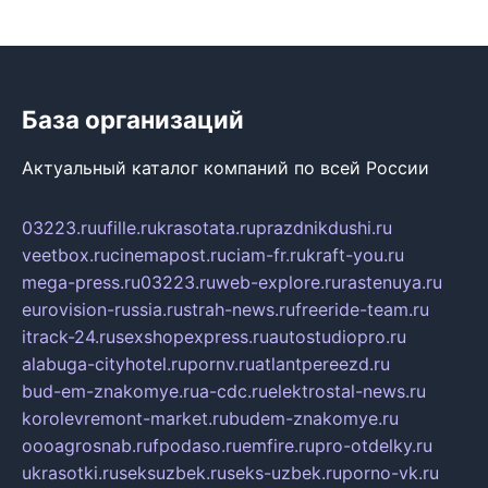
База организаций
Актуальный каталог компаний по всей России
03223.ru
ufille.ru
krasotata.ru
prazdnikdushi.ru
veetbox.ru
cinemapost.ru
ciam-fr.ru
kraft-you.ru
mega-press.ru
03223.ru
web-explore.ru
rastenuya.ru
eurovision-russia.ru
strah-news.ru
freeride-team.ru
itrack-24.ru
sexshopexpress.ru
autostudiopro.ru
alabuga-cityhotel.ru
pornv.ru
atlantpereezd.ru
bud-em-znakomye.ru
a-cdc.ru
elektrostal-news.ru
korolevremont-market.ru
budem-znakomye.ru
oooagrosnab.ru
fpodaso.ru
emfire.ru
pro-otdelky.ru
ukrasotki.ru
seksuzbek.ru
seks-uzbek.ru
porno-vk.ru