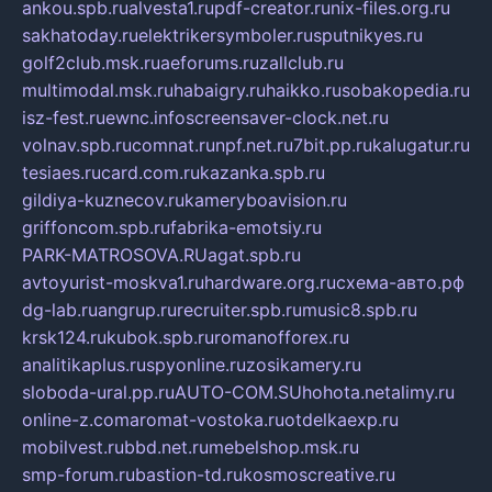
ankou.spb.ru
alvesta1.ru
pdf-creator.ru
nix-files.org.ru
sakhatoday.ru
elektrikersymboler.ru
sputnikyes.ru
golf2club.msk.ru
aeforums.ru
zallclub.ru
multimodal.msk.ru
habaigry.ru
haikko.ru
sobakopedia.ru
isz-fest.ru
ewnc.info
screensaver-clock.net.ru
volnav.spb.ru
comnat.ru
npf.net.ru
7bit.pp.ru
kalugatur.ru
tesiaes.ru
card.com.ru
kazanka.spb.ru
gildiya-kuznecov.ru
kameryboavision.ru
griffoncom.spb.ru
fabrika-emotsiy.ru
PARK-MATROSOVA.RU
agat.spb.ru
avtoyurist-moskva1.ru
hardware.org.ru
схема-авто.рф
dg-lab.ru
angrup.ru
recruiter.spb.ru
music8.spb.ru
krsk124.ru
kubok.spb.ru
romanofforex.ru
analitikaplus.ru
spyonline.ru
zosikamery.ru
sloboda-ural.pp.ru
AUTO-COM.SU
hohota.net
alimy.ru
online-z.com
aromat-vostoka.ru
otdelkaexp.ru
mobilvest.ru
bbd.net.ru
mebelshop.msk.ru
smp-forum.ru
bastion-td.ru
kosmoscreative.ru