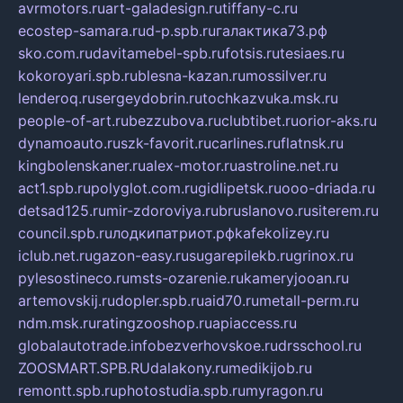
avrmotors.ru
art-galadesign.ru
tiffany-c.ru
ecostep-samara.ru
d-p.spb.ru
галактика73.рф
sko.com.ru
davitamebel-spb.ru
fotsis.ru
tesiaes.ru
kokoroyari.spb.ru
blesna-kazan.ru
mossilver.ru
lenderoq.ru
sergeydobrin.ru
tochkazvuka.msk.ru
people-of-art.ru
bezzubova.ru
clubtibet.ru
orior-aks.ru
dynamoauto.ru
szk-favorit.ru
carlines.ru
flatnsk.ru
kingbolenskaner.ru
alex-motor.ru
astroline.net.ru
act1.spb.ru
polyglot.com.ru
gidlipetsk.ru
ooo-driada.ru
detsad125.ru
mir-zdoroviya.ru
bruslanovo.ru
siterem.ru
council.spb.ru
лодкипатриот.рф
kafekolizey.ru
iclub.net.ru
gazon-easy.ru
sugarepilekb.ru
grinox.ru
pylesostineco.ru
msts-ozarenie.ru
kameryjooan.ru
artemovskij.ru
dopler.spb.ru
aid70.ru
metall-perm.ru
ndm.msk.ru
ratingzooshop.ru
apiaccess.ru
globalautotrade.info
bezverhovskoe.ru
drsschool.ru
ZOOSMART.SPB.RU
dalakony.ru
medikijob.ru
remontt.spb.ru
photostudia.spb.ru
myragon.ru