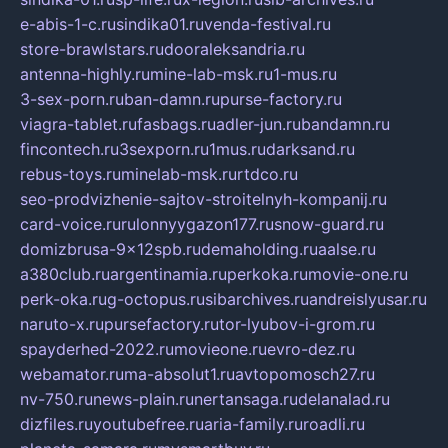
e-abis-1-c.ru
sindika01.ru
venda-festival.ru
store-brawlstars.ru
dooraleksandria.ru
antenna-highly.ru
mine-lab-msk.ru
1-mus.ru
3-sex-porn.ru
ban-damn.ru
purse-factory.ru
viagra-tablet.ru
fasbags.ru
adler-jun.ru
bandamn.ru
fincontech.ru
3sexporn.ru
1mus.ru
darksand.ru
rebus-toys.ru
minelab-msk.ru
rtdco.ru
seo-prodvizhenie-sajtov-stroitelnyh-kompanij.ru
card-voice.ru
rulonnyygazon177.ru
snow-guard.ru
domizbrusa-9x12spb.ru
demaholding.ru
aalse.ru
a380club.ru
argentinamia.ru
perkoka.ru
movie-one.ru
perk-oka.ru
g-octopus.ru
sibarchives.ru
andreislyusar.ru
naruto-x.ru
pursefactory.ru
tor-lyubov-i-grom.ru
spayderhed-2022.ru
movieone.ru
evro-dez.ru
webamator.ru
ma-absolut1.ru
avtopomosch27.ru
nv-750.ru
news-plain.ru
nertansaga.ru
delanalad.ru
dizfiles.ru
youtubefree.ru
aria-family.ru
roadli.ru