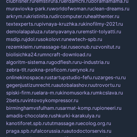
clubfisher.ru
remstirufa.ru
erdamchi.ru
doramamama.ru
muraviovka-park.ru
worldofwoman.ru
clean-dreams.ru
arkrym.ru
kristinita.ru
dircomputer.ru
healthenter.ru
textexperts.ru
pivnaya-kruzhka.ru
kinofilmy-2021.ru
demolalapaluza.ru
tanyavanya.ru
remstir-tolyatti.ru
msdip.ru
jdol.ru
sokolovr.ru
newtech-spb.ru
rezemkleim.ru
massage-tai.ru
seonub.ru
zvonitut.ru
biolisichka24.ru
mncraft-download.ru
algoritm-sistema.ru
godflesh.ru
ru-industria.ru
zebra-tlt.ru
okna-proficom.ru
erynok.ru
onlinekinospace.ru
startupstudio-fefu.ru
zarges-ru.ru
gegenjustizunrecht.ru
autobalashov.ru
utrovortu.ru
spiski-firm.ru
elara-m.ru
kinomusorka.ru
mkcslava.ru
2bets.ru
vintovoykompressor.ru
birminghamvsfulham.ru
sarmat-komp.ru
pioneeri.ru
amadis-chocolate.ru
shkurki-karakulya.ru
kanotiforet.spb.ru
tutmassage.ru
ecolog.org.ru
praga.spb.ru
falcorussia.ru
autodoctorservis.ru