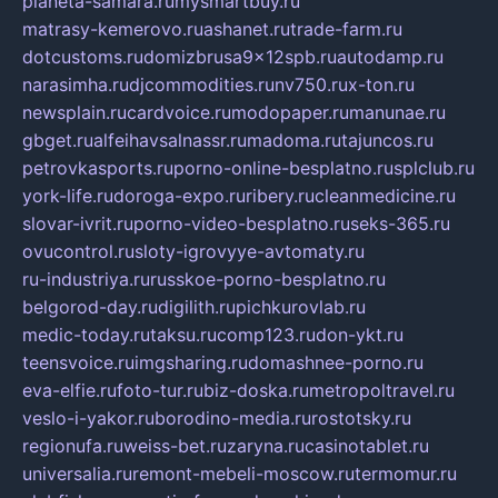
planeta-samara.ru
mysmartbuy.ru
matrasy-kemerovo.ru
ashanet.ru
trade-farm.ru
dotcustoms.ru
domizbrusa9x12spb.ru
autodamp.ru
narasimha.ru
djcommodities.ru
nv750.ru
x-ton.ru
newsplain.ru
cardvoice.ru
modopaper.ru
manunae.ru
gbget.ru
alfeihavsalnassr.ru
madoma.ru
tajuncos.ru
petrovkasports.ru
porno-online-besplatno.ru
splclub.ru
york-life.ru
doroga-expo.ru
ribery.ru
cleanmedicine.ru
slovar-ivrit.ru
porno-video-besplatno.ru
seks-365.ru
ovucontrol.ru
sloty-igrovyye-avtomaty.ru
ru-industriya.ru
russkoe-porno-besplatno.ru
belgorod-day.ru
digilith.ru
pichkurovlab.ru
medic-today.ru
taksu.ru
comp123.ru
don-ykt.ru
teensvoice.ru
imgsharing.ru
domashnee-porno.ru
eva-elfie.ru
foto-tur.ru
biz-doska.ru
metropoltravel.ru
veslo-i-yakor.ru
borodino-media.ru
rostotsky.ru
regionufa.ru
weiss-bet.ru
zaryna.ru
casinotablet.ru
universalia.ru
remont-mebeli-moscow.ru
termomur.ru