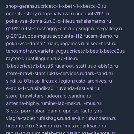
shop-garena.ru
cricetc-1-xbetr-1-xbetcc-2.ru
one-life-story.ru
top-halyava.ru
accounts112.ru
poka-vse-doma-2.ru
3-d-file.ru
hahahaharms.ru
g2012.ru
tst-1.ru
shaggy-cat.ru
opsmgr.ru
ev-gallery.ru
g-2012.ru
ops-mgr.ru
accounts-112.ru
csm-demo.ru
poka-vse-doma2.ru
airgungames.ru
allseo-host.ru
tehosmotre.ru
varieta-yug.ru
cricetc1xbetr1xbetcc2.ru
raytor-d.ru
atillagunn.ru
3d-file.ru
1xbeticricetc1xbetti5.ru
uafoot-statti.ru
e-abis1c.ru
store-brawl-stars.ru
kts-services.ru
dark-sand.ru
sindika-01.ru
sp-life.ru
x-legion.ru
sib-archives.ru
e-abis-1-c.ru
sindika01.ru
venda-festival.ru
store-brawlstars.ru
dooraleksandria.ru
antenna-highly.ru
mine-lab-msk.ru
1-mus.ru
3-sex-porn.ru
ban-damn.ru
purse-factory.ru
viagra-tablet.ru
fasbags.ru
adler-jun.ru
bandamn.ru
fincontech.ru
3sexporn.ru
1mus.ru
darksand.ru
rebus-toys.ru
minelab-msk.ru
alabuga-cityhotel.ru