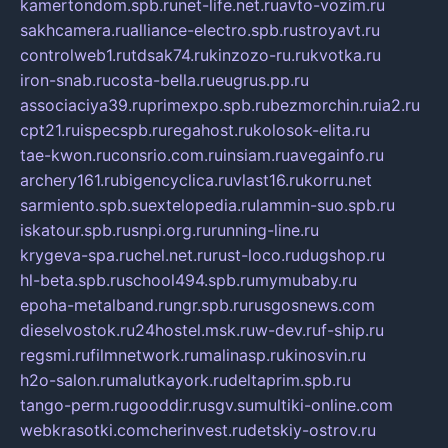
kamertondom.spb.ru
net-life.net.ru
avto-vozim.ru
sakhcamera.ru
alliance-electro.spb.ru
stroyavt.ru
controlweb1.ru
tdsak74.ru
kinzozo-ru.ru
kvotka.ru
iron-snab.ru
costa-bella.ru
eugrus.pp.ru
associaciya39.ru
primexpo.spb.ru
bezmorchin.ru
ia2.ru
cpt21.ru
ispecspb.ru
regahost.ru
kolosok-elita.ru
tae-kwon.ru
consrio.com.ru
insiam.ru
avegainfo.ru
archery161.ru
bigencyclica.ru
vlast16.ru
korru.net
sarmiento.spb.su
extelopedia.ru
lammin-suo.spb.ru
iskatour.spb.ru
snpi.org.ru
running-line.ru
krygeva-spa.ru
chel.net.ru
rust-loco.ru
dugshop.ru
hl-beta.spb.ru
school494.spb.ru
mymubaby.ru
epoha-metalband.ru
ngr.spb.ru
rusgosnews.com
dieselvostok.ru
24hostel.msk.ru
w-dev.ru
f-ship.ru
regsmi.ru
filmnetwork.ru
malinasp.ru
kinosvin.ru
h2o-salon.ru
malutkayork.ru
deltaprim.spb.ru
tango-perm.ru
gooddir.ru
sgv.su
multiki-online.com
webkrasotki.com
cherinvest.ru
detskiy-ostrov.ru