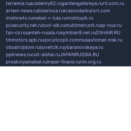
terramia.ru
academy62.ru
gardengallereya.ru
rti.com.ru
artem-news.ru
biserinca.ru
krasnodarkurort.com
imshowtv.ru
mebel-v-tule.ru
mobtopik.ru
pcsecurity.net.ru
tool-sib.ru
multimetrunit.ru
sp-tour.ru
fan-cs.ru
santeh-russia.ru
symbian9.net.ru
DSHAIR.RU
tmmotors.spb.ru
xjocuricopii.com
musavtomat.msk.ru
obustrojdom.ru
sovetcik.ru
ybaranovskaya.ru
ppknews.ru
cult-alshei.ru
JAPANRUSSIA.RU
proekciyamebel.ru
imper-finans.ru
rim.org.ru
glamourai.ru
brassminus.ru
zabor-pro.ru
ftn.pp.ru
dorogoe58.ru
laimengpacker.ru
kuzova-zapchasti.ru
sageerp.ru
taxodrom.ru
dsrazvitie.ru
hardcity.net.ru
ratinghomegames.ru
topservice25.ru
gubernyan.ru
gtglasslined.ru
ii4.ru
tssport.spb.ru
andorra24.com
blackwallstreet.ru
oboimos.ru
optim-doors.com.ru
ikuch.ru
nycr.org.ru
npa21.ru
vremya-ch.spb.ru
desert000.ru
ivtorgi.ru
ifiori.ru
catalog-statei.ru
dcv.org.ru
spetsmaster174.ru
ipkameryhiseeu.ru