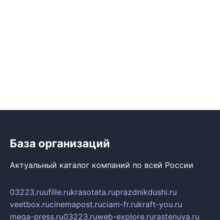
База организаций
Актуальный каталог компаний по всей России
03223.ru
ufille.ru
krasotata.ru
prazdnikdushi.ru
veetbox.ru
cinemapost.ru
ciam-fr.ru
kraft-you.ru
mega-press.ru
03223.ru
web-explore.ru
rastenuya.ru