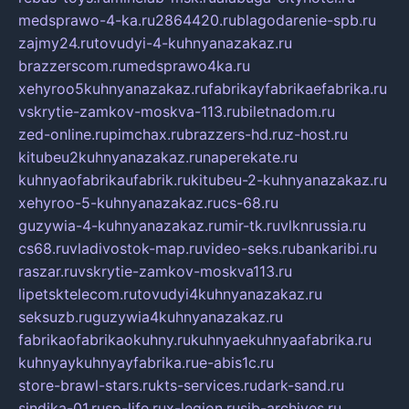
medsprawo-4-ka.ru
2864420.ru
blagodarenie-spb.ru
zajmy24.ru
tovudyi-4-kuhnyanazakaz.ru
brazzerscom.ru
medsprawo4ka.ru
xehyroo5kuhnyanazakaz.ru
fabrikayfabrikaefabrika.ru
vskrytie-zamkov-moskva-113.ru
biletnadom.ru
zed-online.ru
pimchax.ru
brazzers-hd.ru
z-host.ru
kitubeu2kuhnyanazakaz.ru
naperekate.ru
kuhnyaofabrikaufabrik.ru
kitubeu-2-kuhnyanazakaz.ru
xehyroo-5-kuhnyanazakaz.ru
cs-68.ru
guzywia-4-kuhnyanazakaz.ru
mir-tk.ru
vlknrussia.ru
cs68.ru
vladivostok-map.ru
video-seks.ru
bankaribi.ru
raszar.ru
vskrytie-zamkov-moskva113.ru
lipetsktelecom.ru
tovudyi4kuhnyanazakaz.ru
seksuzb.ru
guzywia4kuhnyanazakaz.ru
fabrikaofabrikaokuhny.ru
kuhnyaekuhnyaafabrika.ru
kuhnyaykuhnyayfabrika.ru
e-abis1c.ru
store-brawl-stars.ru
kts-services.ru
dark-sand.ru
sindika-01.ru
sp-life.ru
x-legion.ru
sib-archives.ru