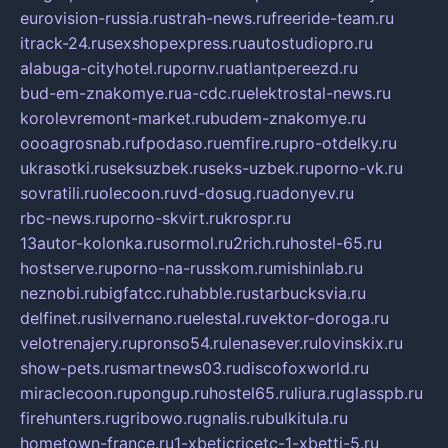
eurovision-russia.ru
strah-news.ru
freeride-team.ru
itrack-24.ru
sexshopexpress.ru
autostudiopro.ru
alabuga-cityhotel.ru
pornv.ru
atlantpereezd.ru
bud-em-znakomye.ru
a-cdc.ru
elektrostal-news.ru
korolevremont-market.ru
budem-znakomye.ru
oooagrosnab.ru
fpodaso.ru
emfire.ru
pro-otdelky.ru
ukrasotki.ru
seksuzbek.ru
seks-uzbek.ru
porno-vk.ru
sovratili.ru
olecoon.ru
vd-dosug.ru
adonyev.ru
rbc-news.ru
porno-skvirt.ru
krospr.ru
13autor-kolonka.ru
sormol.ru
2rich.ru
hostel-65.ru
hostserve.ru
porno-na-russkom.ru
mishinlab.ru
neznobi.ru
bigfatcc.ru
habble.ru
starbucksvia.ru
delfinet.ru
silvernano.ru
elestal.ru
vektor-doroga.ru
velotrenajery.ru
pronso54.ru
lenasever.ru
lovinskix.ru
show-pets.ru
smartnews03.ru
discofoxworld.ru
miraclecoon.ru
pongup.ru
hostel65.ru
liura.ru
glasspb.ru
firehunters.ru
gribowo.ru
gnalis.ru
bulkitula.ru
hometown-france.ru
1-xbeticricetc-1-xbetti-5.ru