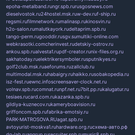
epoha-metalband.ru
ngr.spb.ru
rusgosnews.com
dieselvostok.ru
24hostel.msk.ru
w-dev.ru
f-ship.ru
regsmi.ru
filmnetwork.ru
malinasp.ru
kinosvin.ru
h2o-salon.ru
malutkayork.ru
deltaprim.spb.ru
tango-perm.ru
gooddir.ru
sgv.su
multiki-online.com
webkrasotki.com
cherinvest.ru
detskiy-ostrov.ru
ankou.spb.ru
alvesta1.ru
pdf-creator.ru
nix-files.org.ru
sakhatoday.ru
elektrikersymboler.ru
sputnikyes.ru
golf2club.msk.ru
aeforums.ru
zallclub.ru
multimodal.msk.ru
habaigry.ru
haikko.ru
sobakopedia.ru
isz-fest.ru
ewnc.info
screensaver-clock.net.ru
volnav.spb.ru
comnat.ru
npf.net.ru
7bit.pp.ru
kalugatur.ru
tesiaes.ru
card.com.ru
kazanka.spb.ru
gildiya-kuznecov.ru
kameryboavision.ru
griffoncom.spb.ru
fabrika-emotsiy.ru
PARK-MATROSOVA.RU
agat.spb.ru
avtoyurist-moskva1.ru
hardware.org.ru
схема-авто.рф
dg-lab.ru
angrup.ru
recruiter.spb.ru
music8.spb.ru