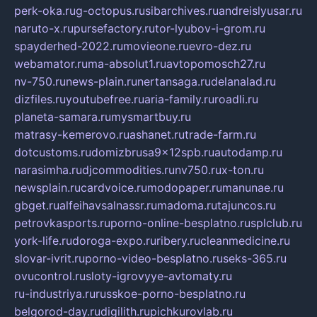
perk-oka.ru
g-octopus.ru
sibarchives.ru
andreislyusar.ru
naruto-x.ru
pursefactory.ru
tor-lyubov-i-grom.ru
spayderhed-2022.ru
movieone.ru
evro-dez.ru
webamator.ru
ma-absolut1.ru
avtopomosch27.ru
nv-750.ru
news-plain.ru
nertansaga.ru
delanalad.ru
dizfiles.ru
youtubefree.ru
aria-family.ru
roadli.ru
planeta-samara.ru
mysmartbuy.ru
matrasy-kemerovo.ru
ashanet.ru
trade-farm.ru
dotcustoms.ru
domizbrusa9x12spb.ru
autodamp.ru
narasimha.ru
djcommodities.ru
nv750.ru
x-ton.ru
newsplain.ru
cardvoice.ru
modopaper.ru
manunae.ru
gbget.ru
alfeihavsalnassr.ru
madoma.ru
tajuncos.ru
petrovkasports.ru
porno-online-besplatno.ru
splclub.ru
york-life.ru
doroga-expo.ru
ribery.ru
cleanmedicine.ru
slovar-ivrit.ru
porno-video-besplatno.ru
seks-365.ru
ovucontrol.ru
sloty-igrovyye-avtomaty.ru
ru-industriya.ru
russkoe-porno-besplatno.ru
belgorod-day.ru
digilith.ru
pichkurovlab.ru