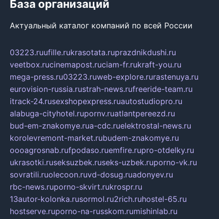
База организаций
Актуальный каталог компаний по всей России
03223.ru
ufille.ru
krasotata.ru
prazdnikdushi.ru
veetbox.ru
cinemapost.ru
ciam-fr.ru
kraft-you.ru
mega-press.ru
03223.ru
web-explore.ru
rastenuya.ru
eurovision-russia.ru
strah-news.ru
freeride-team.ru
itrack-24.ru
sexshopexpress.ru
autostudiopro.ru
alabuga-cityhotel.ru
pornv.ru
atlantpereezd.ru
bud-em-znakomye.ru
a-cdc.ru
elektrostal-news.ru
korolevremont-market.ru
budem-znakomye.ru
oooagrosnab.ru
fpodaso.ru
emfire.ru
pro-otdelky.ru
ukrasotki.ru
seksuzbek.ru
seks-uzbek.ru
porno-vk.ru
sovratili.ru
olecoon.ru
vd-dosug.ru
adonyev.ru
rbc-news.ru
porno-skvirt.ru
krospr.ru
13autor-kolonka.ru
sormol.ru
2rich.ru
hostel-65.ru
hostserve.ru
porno-na-russkom.ru
mishinlab.ru