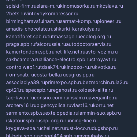
spiski-firm.ru
elara-m.ru
kinomusorka.ru
mkcslava.ru
2bets.ru
vintovoykompressor.ru
birminghamvsfulham.ru
sarmat-komp.ru
pioneeri.ru
amadis-chocolate.ru
shkurki-karakulya.ru
kanotiforet.spb.ru
tutmassage.ru
ecolog.org.ru
praga.spb.ru
falcorussia.ru
autodoctorservis.ru
kamertondom.spb.ru
net-life.net.ru
avto-vozim.ru
sakhcamera.ru
alliance-electro.spb.ru
stroyavt.ru
controlweb1.ru
tdsak74.ru
kinzozo-ru.ru
kvotka.ru
iron-snab.ru
costa-bella.ru
eugrus.pp.ru
associaciya39.ru
primexpo.spb.ru
bezmorchin.ru
ia2.ru
cpt21.ru
ispecspb.ru
regahost.ru
kolosok-elita.ru
tae-kwon.ru
consrio.com.ru
insiam.ru
avegainfo.ru
archery161.ru
bigencyclica.ru
vlast16.ru
korru.net
sarmiento.spb.su
extelopedia.ru
lammin-suo.spb.ru
iskatour.spb.ru
snpi.org.ru
running-line.ru
krygeva-spa.ru
chel.net.ru
rust-loco.ru
dugshop.ru
hl-beta.spb.ru
school494.spb.ru
mymubaby.ru