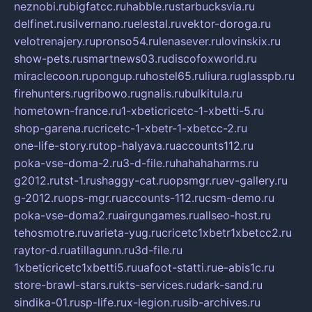
neznobi.ru
bigfatcc.ru
habble.ru
starbucksvia.ru
delfinet.ru
silvernano.ru
elestal.ru
vektor-doroga.ru
velotrenajery.ru
pronso54.ru
lenasever.ru
lovinskix.ru
show-pets.ru
smartnews03.ru
discofoxworld.ru
miraclecoon.ru
pongup.ru
hostel65.ru
liura.ru
glasspb.ru
firehunters.ru
gribowo.ru
gnalis.ru
bulkitula.ru
hometown-france.ru
1-xbeticricetc-1-xbetti-5.ru
shop-garena.ru
cricetc-1-xbetr-1-xbetcc-2.ru
one-life-story.ru
top-halyava.ru
accounts112.ru
poka-vse-doma-2.ru
3-d-file.ru
hahahaharms.ru
g2012.ru
tst-1.ru
shaggy-cat.ru
opsmgr.ru
ev-gallery.ru
g-2012.ru
ops-mgr.ru
accounts-112.ru
csm-demo.ru
poka-vse-doma2.ru
airgungames.ru
allseo-host.ru
tehosmotre.ru
varieta-yug.ru
cricetc1xbetr1xbetcc2.ru
raytor-d.ru
atillagunn.ru
3d-file.ru
1xbeticricetc1xbetti5.ru
uafoot-statti.ru
e-abis1c.ru
store-brawl-stars.ru
kts-services.ru
dark-sand.ru
sindika-01.ru
sp-life.ru
x-legion.ru
sib-archives.ru