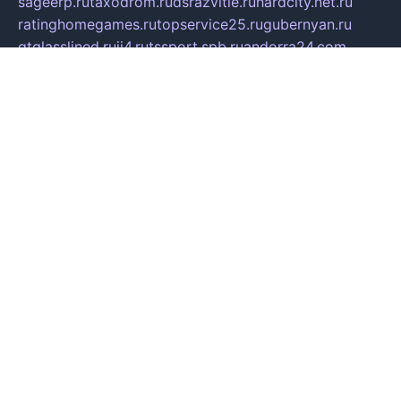
sageerp.ru
taxodrom.ru
dsrazvitie.ru
hardcity.net.ru
ratinghomegames.ru
topservice25.ru
gubernyan.ru
gtglasslined.ru
ii4.ru
tssport.spb.ru
andorra24.com
blackwallstreet.ru
oboimos.ru
optim-doors.com.ru
ikuch.ru
nycr.org.ru
npa21.ru
vremya-ch.spb.ru
desert000.ru
ivtorgi.ru
ifiori.ru
catalog-statei.ru
dcv.org.ru
spetsmaster174.ru
ipkameryhiseeu.ru
dum26.ru
ruspol.spb.ru
fr-opendp.ru
kam-solnyshko.ru
cheyenne-arapaho.ru
sevzapmetal.spb.ru
ted-lapidus.spb.ru
parasite-eliminator.ru
sigma-complete.ru
modernworld.ru
dama-moda.ru
eholot-group.ru
sk-nvkz.ru
DRONGOLD.RU
democratia2.ru
i-farmer.ru
mass-sport.org
jablonex.spb.ru
bookmess.ru
linkword.ru
refineua.com.ru
cs-spec.net.ru
altay-mebel.ru
DNK-THEATRE.RU
mechaniks.spb.ru
ipcamtechage.ru
skosta.ru
a-sun.ru
stroy-ldsp.ru
snowlands.org.ru
childrensshoes.ru
mrlizzy.ru
mebelsofiakrd.ru