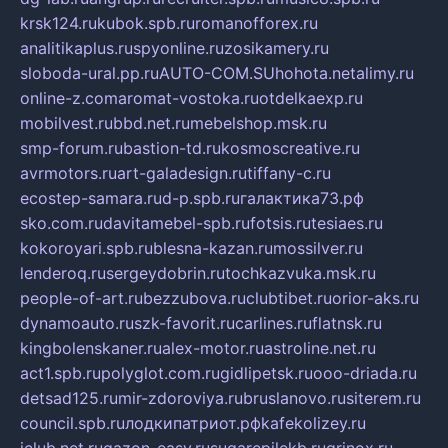
krsk124.ru
kubok.spb.ru
romanofforex.ru
analitikaplus.ru
spyonline.ru
zosikamery.ru
sloboda-ural.pp.ru
AUTO-COM.SU
hohota.net
alimy.ru
online-z.com
aromat-vostoka.ru
otdelkaexp.ru
mobilvest.ru
bbd.net.ru
mebelshop.msk.ru
smp-forum.ru
bastion-td.ru
kosmoscreative.ru
avrmotors.ru
art-galadesign.ru
tiffany-c.ru
ecostep-samara.ru
d-p.spb.ru
галактика73.рф
sko.com.ru
davitamebel-spb.ru
fotsis.ru
tesiaes.ru
kokoroyari.spb.ru
blesna-kazan.ru
mossilver.ru
lenderoq.ru
sergeydobrin.ru
tochkazvuka.msk.ru
people-of-art.ru
bezzubova.ru
clubtibet.ru
orior-aks.ru
dynamoauto.ru
szk-favorit.ru
carlines.ru
flatnsk.ru
kingbolenskaner.ru
alex-motor.ru
astroline.net.ru
act1.spb.ru
polyglot.com.ru
gidlipetsk.ru
ooo-driada.ru
detsad125.ru
mir-zdoroviya.ru
bruslanovo.ru
siterem.ru
council.spb.ru
лодкипатриот.рф
kafekolizey.ru