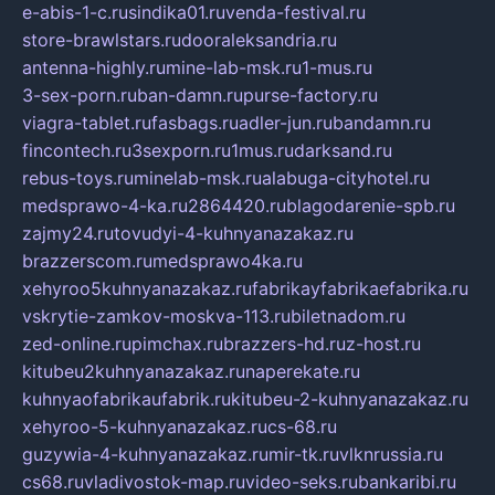
e-abis-1-c.ru
sindika01.ru
venda-festival.ru
store-brawlstars.ru
dooraleksandria.ru
antenna-highly.ru
mine-lab-msk.ru
1-mus.ru
3-sex-porn.ru
ban-damn.ru
purse-factory.ru
viagra-tablet.ru
fasbags.ru
adler-jun.ru
bandamn.ru
fincontech.ru
3sexporn.ru
1mus.ru
darksand.ru
rebus-toys.ru
minelab-msk.ru
alabuga-cityhotel.ru
medsprawo-4-ka.ru
2864420.ru
blagodarenie-spb.ru
zajmy24.ru
tovudyi-4-kuhnyanazakaz.ru
brazzerscom.ru
medsprawo4ka.ru
xehyroo5kuhnyanazakaz.ru
fabrikayfabrikaefabrika.ru
vskrytie-zamkov-moskva-113.ru
biletnadom.ru
zed-online.ru
pimchax.ru
brazzers-hd.ru
z-host.ru
kitubeu2kuhnyanazakaz.ru
naperekate.ru
kuhnyaofabrikaufabrik.ru
kitubeu-2-kuhnyanazakaz.ru
xehyroo-5-kuhnyanazakaz.ru
cs-68.ru
guzywia-4-kuhnyanazakaz.ru
mir-tk.ru
vlknrussia.ru
cs68.ru
vladivostok-map.ru
video-seks.ru
bankaribi.ru