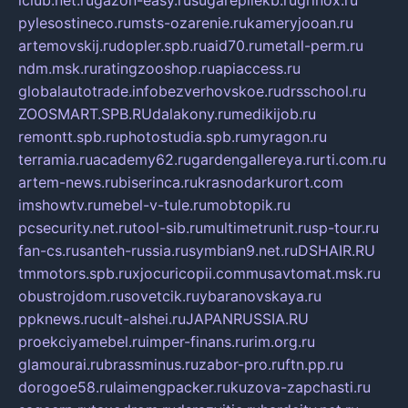
iclub.net.ru
gazon-easy.ru
sugarepilekb.ru
grinox.ru
pylesostineco.ru
msts-ozarenie.ru
kameryjooan.ru
artemovskij.ru
dopler.spb.ru
aid70.ru
metall-perm.ru
ndm.msk.ru
ratingzooshop.ru
apiaccess.ru
globalautotrade.info
bezverhovskoe.ru
drsschool.ru
ZOOSMART.SPB.RU
dalakony.ru
medikijob.ru
remontt.spb.ru
photostudia.spb.ru
myragon.ru
terramia.ru
academy62.ru
gardengallereya.ru
rti.com.ru
artem-news.ru
biserinca.ru
krasnodarkurort.com
imshowtv.ru
mebel-v-tule.ru
mobtopik.ru
pcsecurity.net.ru
tool-sib.ru
multimetrunit.ru
sp-tour.ru
fan-cs.ru
santeh-russia.ru
symbian9.net.ru
DSHAIR.RU
tmmotors.spb.ru
xjocuricopii.com
musavtomat.msk.ru
obustrojdom.ru
sovetcik.ru
ybaranovskaya.ru
ppknews.ru
cult-alshei.ru
JAPANRUSSIA.RU
proekciyamebel.ru
imper-finans.ru
rim.org.ru
glamourai.ru
brassminus.ru
zabor-pro.ru
ftn.pp.ru
dorogoe58.ru
laimengpacker.ru
kuzova-zapchasti.ru