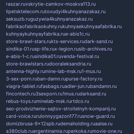
raszar.ru
vskrytie-zamkov-moskva113.ru
lipetsktelecom.ru
tovudyi4kuhnyanazakaz.ru
seksuzb.ru
guzywia4kuhnyanazakaz.ru
fabrikaofabrikaokuhny.ru
kuhnyaekuhnyaafabrika.ru
kuhnyaykuhnyayfabrika.ru
e-abis1c.ru
store-brawl-stars.ru
kts-services.ru
dark-sand.ru
sindika-01.ru
sp-life.ru
x-legion.ru
sib-archives.ru
e-abis-1-c.ru
sindika01.ru
venda-festival.ru
store-brawlstars.ru
dooraleksandria.ru
antenna-highly.ru
mine-lab-msk.ru
1-mus.ru
3-sex-porn.ru
ban-damn.ru
purse-factory.ru
viagra-tablet.ru
fasbags.ru
adler-jun.ru
bandamn.ru
fincontech.ru
3sexporn.ru
1mus.ru
darksand.ru
rebus-toys.ru
minelab-msk.ru
rtdco.ru
seo-prodvizhenie-sajtov-stroitelnyh-kompanij.ru
card-voice.ru
rulonnyygazon177.ru
snow-guard.ru
domizbrusa-9x12spb.ru
demaholding.ru
aalse.ru
a380club.ru
argentinamia.ru
perkoka.ru
movie-one.ru