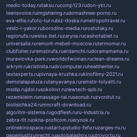
medic-today.ru
taksu.ru
comp123.ru
don-ykt.ru
teensvoice.ru
imgsharing.ru
domashnee-porno.ru
eva-elfie.ru
foto-tur.ru
biz-doska.ru
metropoltravel.ru
veslo-i-yakor.ru
borodino-media.ru
rostotsky.ru
regionufa.ru
weiss-bet.ru
zaryna.ru
casinotablet.ru
universalia.ru
remont-mebeli-moscow.ru
termomur.ru
clubfisher.ru
remstirufa.ru
erdamchi.ru
doramamama.ru
muraviovka-park.ru
worldofwoman.ru
clean-dreams.ru
arkrym.ru
kristinita.ru
dircomputer.ru
healthenter.ru
textexperts.ru
pivnaya-kruzhka.ru
kinofilmy-2021.ru
demolalapaluza.ru
tanyavanya.ru
remstir-tolyatti.ru
msdip.ru
jdol.ru
sokolovr.ru
newtech-spb.ru
rezemkleim.ru
massage-tai.ru
seonub.ru
zvonitut.ru
biolisichka24.ru
mncraft-download.ru
algoritm-sistema.ru
godflesh.ru
ru-industria.ru
zebra-tlt.ru
okna-proficom.ru
erynok.ru
onlinekinospace.ru
startupstudio-fefu.ru
zarges-ru.ru
gegenjustizunrecht.ru
autobalashov.ru
utrovortu.ru