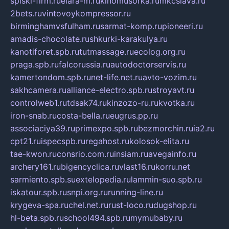
spiski-firm.ru
elara-m.ru
kinomusorka.ru
mkcslava.ru
2bets.ru
vintovoykompressor.ru
birminghamvsfulham.ru
sarmat-komp.ru
pioneeri.ru
amadis-chocolate.ru
shkurki-karakulya.ru
kanotiforet.spb.ru
tutmassage.ru
ecolog.org.ru
praga.spb.ru
falcorussia.ru
autodoctorservis.ru
kamertondom.spb.ru
net-life.net.ru
avto-vozim.ru
sakhcamera.ru
alliance-electro.spb.ru
stroyavt.ru
controlweb1.ru
tdsak74.ru
kinzozo-ru.ru
kvotka.ru
iron-snab.ru
costa-bella.ru
eugrus.pp.ru
associaciya39.ru
primexpo.spb.ru
bezmorchin.ru
ia2.ru
cpt21.ru
ispecspb.ru
regahost.ru
kolosok-elita.ru
tae-kwon.ru
consrio.com.ru
insiam.ru
avegainfo.ru
archery161.ru
bigencyclica.ru
vlast16.ru
korru.net
sarmiento.spb.su
extelopedia.ru
lammin-suo.spb.ru
iskatour.spb.ru
snpi.org.ru
running-line.ru
krygeva-spa.ru
chel.net.ru
rust-loco.ru
dugshop.ru
hl-beta.spb.ru
school494.spb.ru
mymubaby.ru