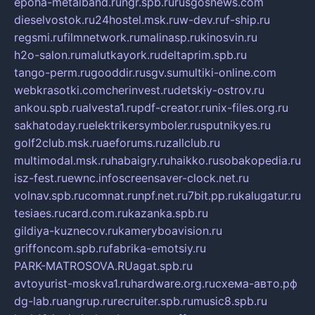
epoha-metalband.ru
ngr.spb.ru
rusgosnews.com
dieselvostok.ru
24hostel.msk.ru
w-dev.ru
f-ship.ru
regsmi.ru
filmnetwork.ru
malinasp.ru
kinosvin.ru
h2o-salon.ru
malutkayork.ru
deltaprim.spb.ru
tango-perm.ru
gooddir.ru
sgv.su
multiki-online.com
webkrasotki.com
cherinvest.ru
detskiy-ostrov.ru
ankou.spb.ru
alvesta1.ru
pdf-creator.ru
nix-files.org.ru
sakhatoday.ru
elektrikersymboler.ru
sputnikyes.ru
golf2club.msk.ru
aeforums.ru
zallclub.ru
multimodal.msk.ru
habaigry.ru
haikko.ru
sobakopedia.ru
isz-fest.ru
ewnc.info
screensaver-clock.net.ru
volnav.spb.ru
comnat.ru
npf.net.ru
7bit.pp.ru
kalugatur.ru
tesiaes.ru
card.com.ru
kazanka.spb.ru
gildiya-kuznecov.ru
kameryboavision.ru
griffoncom.spb.ru
fabrika-emotsiy.ru
PARK-MATROSOVA.RU
agat.spb.ru
avtoyurist-moskva1.ru
hardware.org.ru
схема-авто.рф
dg-lab.ru
angrup.ru
recruiter.spb.ru
music8.spb.ru