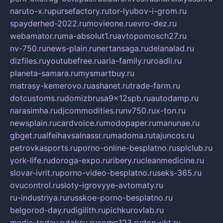
naruto-x.ru
pursefactory.ru
tor-lyubov-i-grom.ru
spayderhed-2022.ru
movieone.ru
evro-dez.ru
webamator.ru
ma-absolut1.ru
avtopomosch27.ru
nv-750.ru
news-plain.ru
nertansaga.ru
delanalad.ru
dizfiles.ru
youtubefree.ru
aria-family.ru
roadli.ru
planeta-samara.ru
mysmartbuy.ru
matrasy-kemerovo.ru
ashanet.ru
trade-farm.ru
dotcustoms.ru
domizbrusa9x12spb.ru
autodamp.ru
narasimha.ru
djcommodities.ru
nv750.ru
x-ton.ru
newsplain.ru
cardvoice.ru
modopaper.ru
manunae.ru
gbget.ru
alfeihavsalnassr.ru
madoma.ru
tajuncos.ru
petrovkasports.ru
porno-online-besplatno.ru
splclub.ru
york-life.ru
doroga-expo.ru
ribery.ru
cleanmedicine.ru
slovar-ivrit.ru
porno-video-besplatno.ru
seks-365.ru
ovucontrol.ru
sloty-igrovyye-avtomaty.ru
ru-industriya.ru
russkoe-porno-besplatno.ru
belgorod-day.ru
digilith.ru
pichkurovlab.ru
medic-today.ru
taksu.ru
comp123.ru
don-ykt.ru