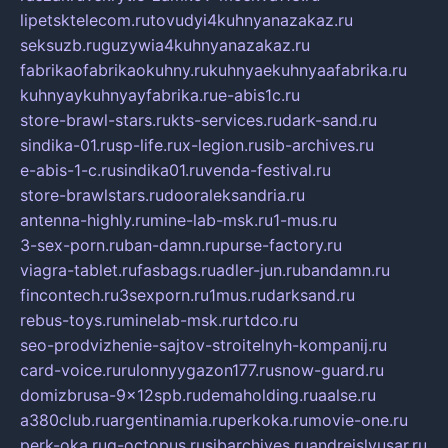
lipetsktelecom.ru
tovudyi4kuhnyanazakaz.ru
seksuzb.ru
guzywia4kuhnyanazakaz.ru
fabrikaofabrikaokuhny.ru
kuhnyaekuhnyaafabrika.ru
kuhnyaykuhnyayfabrika.ru
e-abis1c.ru
store-brawl-stars.ru
kts-services.ru
dark-sand.ru
sindika-01.ru
sp-life.ru
x-legion.ru
sib-archives.ru
e-abis-1-c.ru
sindika01.ru
venda-festival.ru
store-brawlstars.ru
dooraleksandria.ru
antenna-highly.ru
mine-lab-msk.ru
1-mus.ru
3-sex-porn.ru
ban-damn.ru
purse-factory.ru
viagra-tablet.ru
fasbags.ru
adler-jun.ru
bandamn.ru
fincontech.ru
3sexporn.ru
1mus.ru
darksand.ru
rebus-toys.ru
minelab-msk.ru
rtdco.ru
seo-prodvizhenie-sajtov-stroitelnyh-kompanij.ru
card-voice.ru
rulonnyygazon177.ru
snow-guard.ru
domizbrusa-9x12spb.ru
demaholding.ru
aalse.ru
a380club.ru
argentinamia.ru
perkoka.ru
movie-one.ru
perk-oka.ru
g-octopus.ru
sibarchives.ru
andreislyusar.ru