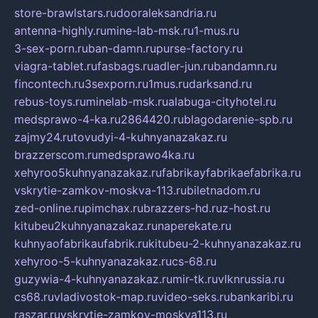
store-brawlstars.ru
dooraleksandria.ru
antenna-highly.ru
mine-lab-msk.ru
1-mus.ru
3-sex-porn.ru
ban-damn.ru
purse-factory.ru
viagra-tablet.ru
fasbags.ru
adler-jun.ru
bandamn.ru
fincontech.ru
3sexporn.ru
1mus.ru
darksand.ru
rebus-toys.ru
minelab-msk.ru
alabuga-cityhotel.ru
medsprawo-4-ka.ru
2864420.ru
blagodarenie-spb.ru
zajmy24.ru
tovudyi-4-kuhnyanazakaz.ru
brazzerscom.ru
medsprawo4ka.ru
xehyroo5kuhnyanazakaz.ru
fabrikayfabrikaefabrika.ru
vskrytie-zamkov-moskva-113.ru
biletnadom.ru
zed-online.ru
pimchax.ru
brazzers-hd.ru
z-host.ru
kitubeu2kuhnyanazakaz.ru
naperekate.ru
kuhnyaofabrikaufabrik.ru
kitubeu-2-kuhnyanazakaz.ru
xehyroo-5-kuhnyanazakaz.ru
cs-68.ru
guzywia-4-kuhnyanazakaz.ru
mir-tk.ru
vlknrussia.ru
cs68.ru
vladivostok-map.ru
video-seks.ru
bankaribi.ru
raszar.ru
vskrytie-zamkov-moskva113.ru