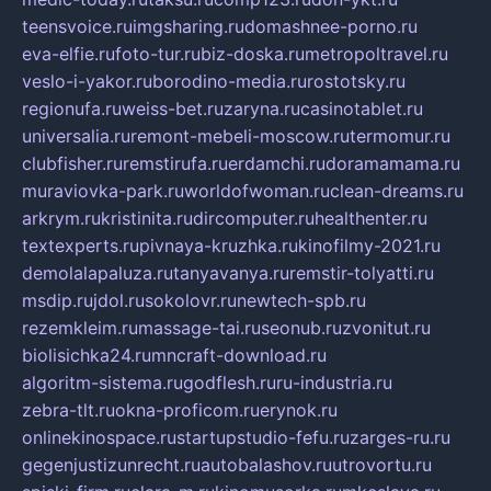
teensvoice.ru
imgsharing.ru
domashnee-porno.ru
eva-elfie.ru
foto-tur.ru
biz-doska.ru
metropoltravel.ru
veslo-i-yakor.ru
borodino-media.ru
rostotsky.ru
regionufa.ru
weiss-bet.ru
zaryna.ru
casinotablet.ru
universalia.ru
remont-mebeli-moscow.ru
termomur.ru
clubfisher.ru
remstirufa.ru
erdamchi.ru
doramamama.ru
muraviovka-park.ru
worldofwoman.ru
clean-dreams.ru
arkrym.ru
kristinita.ru
dircomputer.ru
healthenter.ru
textexperts.ru
pivnaya-kruzhka.ru
kinofilmy-2021.ru
demolalapaluza.ru
tanyavanya.ru
remstir-tolyatti.ru
msdip.ru
jdol.ru
sokolovr.ru
newtech-spb.ru
rezemkleim.ru
massage-tai.ru
seonub.ru
zvonitut.ru
biolisichka24.ru
mncraft-download.ru
algoritm-sistema.ru
godflesh.ru
ru-industria.ru
zebra-tlt.ru
okna-proficom.ru
erynok.ru
onlinekinospace.ru
startupstudio-fefu.ru
zarges-ru.ru
gegenjustizunrecht.ru
autobalashov.ru
utrovortu.ru