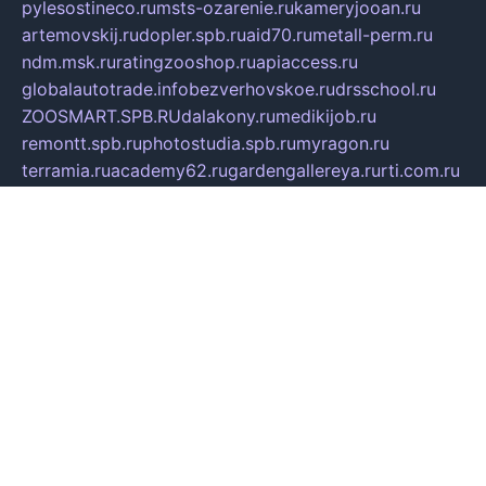
pylesostineco.ru
msts-ozarenie.ru
kameryjooan.ru
artemovskij.ru
dopler.spb.ru
aid70.ru
metall-perm.ru
ndm.msk.ru
ratingzooshop.ru
apiaccess.ru
globalautotrade.info
bezverhovskoe.ru
drsschool.ru
ZOOSMART.SPB.RU
dalakony.ru
medikijob.ru
remontt.spb.ru
photostudia.spb.ru
myragon.ru
terramia.ru
academy62.ru
gardengallereya.ru
rti.com.ru
artem-news.ru
biserinca.ru
krasnodarkurort.com
imshowtv.ru
mebel-v-tule.ru
mobtopik.ru
pcsecurity.net.ru
tool-sib.ru
multimetrunit.ru
sp-tour.ru
fan-cs.ru
santeh-russia.ru
symbian9.net.ru
DSHAIR.RU
tmmotors.spb.ru
xjocuricopii.com
musavtomat.msk.ru
obustrojdom.ru
sovetcik.ru
ybaranovskaya.ru
ppknews.ru
cult-alshei.ru
JAPANRUSSIA.RU
proekciyamebel.ru
imper-finans.ru
rim.org.ru
glamourai.ru
brassminus.ru
zabor-pro.ru
ftn.pp.ru
dorogoe58.ru
laimengpacker.ru
kuzova-zapchasti.ru
sageerp.ru
taxodrom.ru
dsrazvitie.ru
hardcity.net.ru