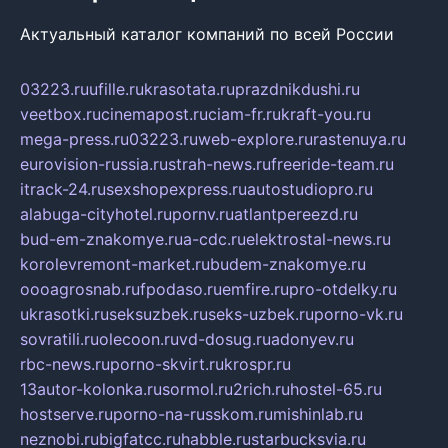
Актуальный каталог компаний по всей России
03223.ru
ufille.ru
krasotata.ru
prazdnikdushi.ru
veetbox.ru
cinemapost.ru
ciam-fr.ru
kraft-you.ru
mega-press.ru
03223.ru
web-explore.ru
rastenuya.ru
eurovision-russia.ru
strah-news.ru
freeride-team.ru
itrack-24.ru
sexshopexpress.ru
autostudiopro.ru
alabuga-cityhotel.ru
pornv.ru
atlantpereezd.ru
bud-em-znakomye.ru
a-cdc.ru
elektrostal-news.ru
korolevremont-market.ru
budem-znakomye.ru
oooagrosnab.ru
fpodaso.ru
emfire.ru
pro-otdelky.ru
ukrasotki.ru
seksuzbek.ru
seks-uzbek.ru
porno-vk.ru
sovratili.ru
olecoon.ru
vd-dosug.ru
adonyev.ru
rbc-news.ru
porno-skvirt.ru
krospr.ru
13autor-kolonka.ru
sormol.ru
2rich.ru
hostel-65.ru
hostserve.ru
porno-na-russkom.ru
mishinlab.ru
neznobi.ru
bigfatcc.ru
habble.ru
starbucksvia.ru