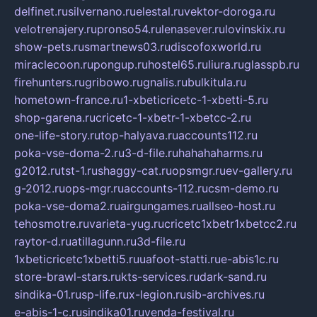
delfinet.ru
silvernano.ru
elestal.ru
vektor-doroga.ru
velotrenajery.ru
pronso54.ru
lenasever.ru
lovinskix.ru
show-pets.ru
smartnews03.ru
discofoxworld.ru
miraclecoon.ru
pongup.ru
hostel65.ru
liura.ru
glasspb.ru
firehunters.ru
gribowo.ru
gnalis.ru
bulkitula.ru
hometown-france.ru
1-xbeticricetc-1-xbetti-5.ru
shop-garena.ru
cricetc-1-xbetr-1-xbetcc-2.ru
one-life-story.ru
top-halyava.ru
accounts112.ru
poka-vse-doma-2.ru
3-d-file.ru
hahahaharms.ru
g2012.ru
tst-1.ru
shaggy-cat.ru
opsmgr.ru
ev-gallery.ru
g-2012.ru
ops-mgr.ru
accounts-112.ru
csm-demo.ru
poka-vse-doma2.ru
airgungames.ru
allseo-host.ru
tehosmotre.ru
varieta-yug.ru
cricetc1xbetr1xbetcc2.ru
raytor-d.ru
atillagunn.ru
3d-file.ru
1xbeticricetc1xbetti5.ru
uafoot-statti.ru
e-abis1c.ru
store-brawl-stars.ru
kts-services.ru
dark-sand.ru
sindika-01.ru
sp-life.ru
x-legion.ru
sib-archives.ru
e-abis-1-c.ru
sindika01.ru
venda-festival.ru