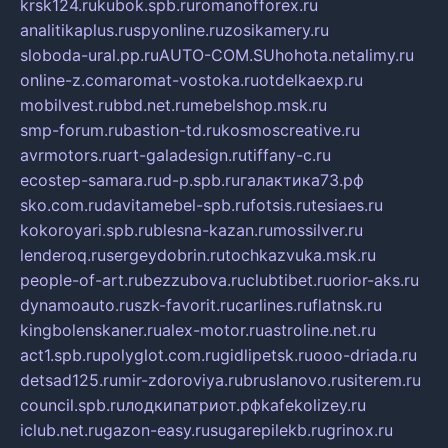
krsk124.ru
kubok.spb.ru
romanofforex.ru
analitikaplus.ru
spyonline.ru
zosikamery.ru
sloboda-ural.pp.ru
AUTO-COM.SU
hohota.net
alimy.ru
online-z.com
aromat-vostoka.ru
otdelkaexp.ru
mobilvest.ru
bbd.net.ru
mebelshop.msk.ru
smp-forum.ru
bastion-td.ru
kosmoscreative.ru
avrmotors.ru
art-galadesign.ru
tiffany-c.ru
ecostep-samara.ru
d-p.spb.ru
галактика73.рф
sko.com.ru
davitamebel-spb.ru
fotsis.ru
tesiaes.ru
kokoroyari.spb.ru
blesna-kazan.ru
mossilver.ru
lenderoq.ru
sergeydobrin.ru
tochkazvuka.msk.ru
people-of-art.ru
bezzubova.ru
clubtibet.ru
orior-aks.ru
dynamoauto.ru
szk-favorit.ru
carlines.ru
flatnsk.ru
kingbolenskaner.ru
alex-motor.ru
astroline.net.ru
act1.spb.ru
polyglot.com.ru
gidlipetsk.ru
ooo-driada.ru
detsad125.ru
mir-zdoroviya.ru
bruslanovo.ru
siterem.ru
council.spb.ru
лодкипатриот.рф
kafekolizey.ru
iclub.net.ru
gazon-easy.ru
sugarepilekb.ru
grinox.ru