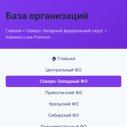
База организаций
Главная
»
Северо-Западный федеральный округ
»
Клиника Luxe Premium
🏠 Главная
Центральный ФО
Северо-Западный ФО
Приволжский ФО
Уральский ФО
Сибирский ФО
Дальневосточный ФО