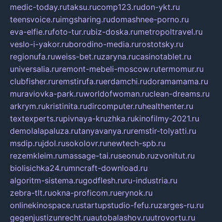
medic-today.ru
taksu.ru
comp123.ru
don-ykt.ru
teensvoice.ru
imgsharing.ru
domashnee-porno.ru
eva-elfie.ru
foto-tur.ru
biz-doska.ru
metropoltravel.ru
veslo-i-yakor.ru
borodino-media.ru
rostotsky.ru
regionufa.ru
weiss-bet.ru
zaryna.ru
casinotablet.ru
universalia.ru
remont-mebeli-moscow.ru
termomur.ru
clubfisher.ru
remstirufa.ru
erdamchi.ru
doramamama.ru
muraviovka-park.ru
worldofwoman.ru
clean-dreams.ru
arkrym.ru
kristinita.ru
dircomputer.ru
healthenter.ru
textexperts.ru
pivnaya-kruzhka.ru
kinofilmy-2021.ru
demolalapaluza.ru
tanyavanya.ru
remstir-tolyatti.ru
msdip.ru
jdol.ru
sokolovr.ru
newtech-spb.ru
rezemkleim.ru
massage-tai.ru
seonub.ru
zvonitut.ru
biolisichka24.ru
mncraft-download.ru
algoritm-sistema.ru
godflesh.ru
ru-industria.ru
zebra-tlt.ru
okna-proficom.ru
erynok.ru
onlinekinospace.ru
startupstudio-fefu.ru
zarges-ru.ru
gegenjustizunrecht.ru
autobalashov.ru
utrovortu.ru