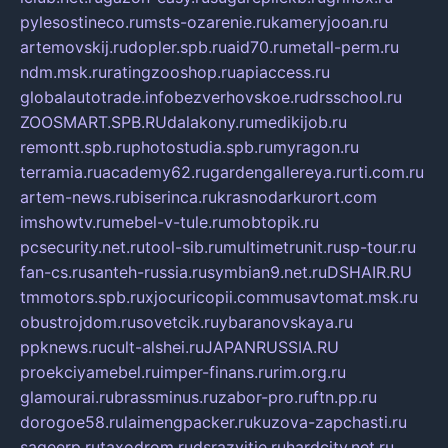
pylesostineco.ru
msts-ozarenie.ru
kameryjooan.ru
artemovskij.ru
dopler.spb.ru
aid70.ru
metall-perm.ru
ndm.msk.ru
ratingzooshop.ru
apiaccess.ru
globalautotrade.info
bezverhovskoe.ru
drsschool.ru
ZOOSMART.SPB.RU
dalakony.ru
medikijob.ru
remontt.spb.ru
photostudia.spb.ru
myragon.ru
terramia.ru
academy62.ru
gardengallereya.ru
rti.com.ru
artem-news.ru
biserinca.ru
krasnodarkurort.com
imshowtv.ru
mebel-v-tule.ru
mobtopik.ru
pcsecurity.net.ru
tool-sib.ru
multimetrunit.ru
sp-tour.ru
fan-cs.ru
santeh-russia.ru
symbian9.net.ru
DSHAIR.RU
tmmotors.spb.ru
xjocuricopii.com
musavtomat.msk.ru
obustrojdom.ru
sovetcik.ru
ybaranovskaya.ru
ppknews.ru
cult-alshei.ru
JAPANRUSSIA.RU
proekciyamebel.ru
imper-finans.ru
rim.org.ru
glamourai.ru
brassminus.ru
zabor-pro.ru
ftn.pp.ru
dorogoe58.ru
laimengpacker.ru
kuzova-zapchasti.ru
sageerp.ru
taxodrom.ru
dsrazvitie.ru
hardcity.net.ru