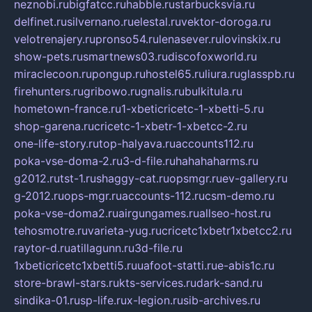
neznobi.ru
bigfatcc.ru
habble.ru
starbucksvia.ru
delfinet.ru
silvernano.ru
elestal.ru
vektor-doroga.ru
velotrenajery.ru
pronso54.ru
lenasever.ru
lovinskix.ru
show-pets.ru
smartnews03.ru
discofoxworld.ru
miraclecoon.ru
pongup.ru
hostel65.ru
liura.ru
glasspb.ru
firehunters.ru
gribowo.ru
gnalis.ru
bulkitula.ru
hometown-france.ru
1-xbeticricetc-1-xbetti-5.ru
shop-garena.ru
cricetc-1-xbetr-1-xbetcc-2.ru
one-life-story.ru
top-halyava.ru
accounts112.ru
poka-vse-doma-2.ru
3-d-file.ru
hahahaharms.ru
g2012.ru
tst-1.ru
shaggy-cat.ru
opsmgr.ru
ev-gallery.ru
g-2012.ru
ops-mgr.ru
accounts-112.ru
csm-demo.ru
poka-vse-doma2.ru
airgungames.ru
allseo-host.ru
tehosmotre.ru
varieta-yug.ru
cricetc1xbetr1xbetcc2.ru
raytor-d.ru
atillagunn.ru
3d-file.ru
1xbeticricetc1xbetti5.ru
uafoot-statti.ru
e-abis1c.ru
store-brawl-stars.ru
kts-services.ru
dark-sand.ru
sindika-01.ru
sp-life.ru
x-legion.ru
sib-archives.ru