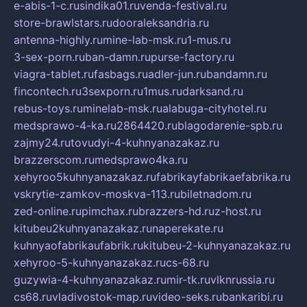
e-abis-1-c.ru
sindika01.ru
venda-festival.ru
store-brawlstars.ru
dooraleksandria.ru
antenna-highly.ru
mine-lab-msk.ru
1-mus.ru
3-sex-porn.ru
ban-damn.ru
purse-factory.ru
viagra-tablet.ru
fasbags.ru
adler-jun.ru
bandamn.ru
fincontech.ru
3sexporn.ru
1mus.ru
darksand.ru
rebus-toys.ru
minelab-msk.ru
alabuga-cityhotel.ru
medsprawo-4-ka.ru
2864420.ru
blagodarenie-spb.ru
zajmy24.ru
tovudyi-4-kuhnyanazakaz.ru
brazzerscom.ru
medsprawo4ka.ru
xehyroo5kuhnyanazakaz.ru
fabrikayfabrikaefabrika.ru
vskrytie-zamkov-moskva-113.ru
biletnadom.ru
zed-online.ru
pimchax.ru
brazzers-hd.ru
z-host.ru
kitubeu2kuhnyanazakaz.ru
naperekate.ru
kuhnyaofabrikaufabrik.ru
kitubeu-2-kuhnyanazakaz.ru
xehyroo-5-kuhnyanazakaz.ru
cs-68.ru
guzywia-4-kuhnyanazakaz.ru
mir-tk.ru
vlknrussia.ru
cs68.ru
vladivostok-map.ru
video-seks.ru
bankaribi.ru