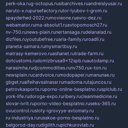
perk-oka.ru
g-octopus.ru
sibarchives.ru
andreislyusar.ru
naruto-x.ru
pursefactory.ru
tor-lyubov-i-grom.ru
spayderhed-2022.ru
movieone.ru
evro-dez.ru
webamator.ru
ma-absolut1.ru
avtopomosch27.ru
nv-750.ru
news-plain.ru
nertansaga.ru
delanalad.ru
dizfiles.ru
youtubefree.ru
aria-family.ru
roadli.ru
planeta-samara.ru
mysmartbuy.ru
matrasy-kemerovo.ru
ashanet.ru
trade-farm.ru
dotcustoms.ru
domizbrusa9x12spb.ru
autodamp.ru
narasimha.ru
djcommodities.ru
nv750.ru
x-ton.ru
newsplain.ru
cardvoice.ru
modopaper.ru
manunae.ru
gbget.ru
alfeihavsalnassr.ru
madoma.ru
tajuncos.ru
petrovkasports.ru
porno-online-besplatno.ru
splclub.ru
york-life.ru
doroga-expo.ru
ribery.ru
cleanmedicine.ru
slovar-ivrit.ru
porno-video-besplatno.ru
seks-365.ru
ovucontrol.ru
sloty-igrovyye-avtomaty.ru
ru-industriya.ru
russkoe-porno-besplatno.ru
belgorod-day.ru
digilith.ru
pichkurovlab.ru