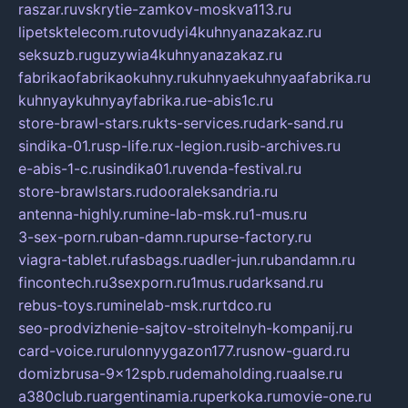
raszar.ru
vskrytie-zamkov-moskva113.ru
lipetsktelecom.ru
tovudyi4kuhnyanazakaz.ru
seksuzb.ru
guzywia4kuhnyanazakaz.ru
fabrikaofabrikaokuhny.ru
kuhnyaekuhnyaafabrika.ru
kuhnyaykuhnyayfabrika.ru
e-abis1c.ru
store-brawl-stars.ru
kts-services.ru
dark-sand.ru
sindika-01.ru
sp-life.ru
x-legion.ru
sib-archives.ru
e-abis-1-c.ru
sindika01.ru
venda-festival.ru
store-brawlstars.ru
dooraleksandria.ru
antenna-highly.ru
mine-lab-msk.ru
1-mus.ru
3-sex-porn.ru
ban-damn.ru
purse-factory.ru
viagra-tablet.ru
fasbags.ru
adler-jun.ru
bandamn.ru
fincontech.ru
3sexporn.ru
1mus.ru
darksand.ru
rebus-toys.ru
minelab-msk.ru
rtdco.ru
seo-prodvizhenie-sajtov-stroitelnyh-kompanij.ru
card-voice.ru
rulonnyygazon177.ru
snow-guard.ru
domizbrusa-9x12spb.ru
demaholding.ru
aalse.ru
a380club.ru
argentinamia.ru
perkoka.ru
movie-one.ru