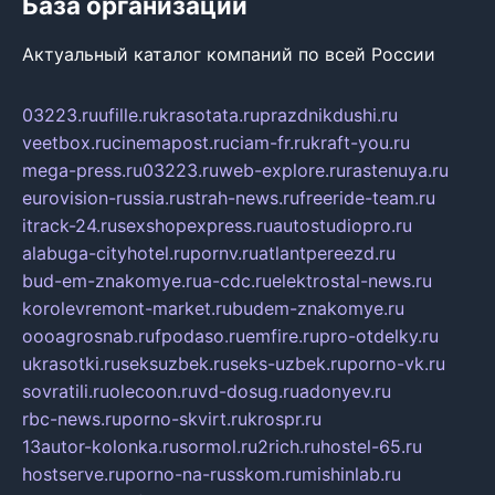
База организаций
Актуальный каталог компаний по всей России
03223.ru
ufille.ru
krasotata.ru
prazdnikdushi.ru
veetbox.ru
cinemapost.ru
ciam-fr.ru
kraft-you.ru
mega-press.ru
03223.ru
web-explore.ru
rastenuya.ru
eurovision-russia.ru
strah-news.ru
freeride-team.ru
itrack-24.ru
sexshopexpress.ru
autostudiopro.ru
alabuga-cityhotel.ru
pornv.ru
atlantpereezd.ru
bud-em-znakomye.ru
a-cdc.ru
elektrostal-news.ru
korolevremont-market.ru
budem-znakomye.ru
oooagrosnab.ru
fpodaso.ru
emfire.ru
pro-otdelky.ru
ukrasotki.ru
seksuzbek.ru
seks-uzbek.ru
porno-vk.ru
sovratili.ru
olecoon.ru
vd-dosug.ru
adonyev.ru
rbc-news.ru
porno-skvirt.ru
krospr.ru
13autor-kolonka.ru
sormol.ru
2rich.ru
hostel-65.ru
hostserve.ru
porno-na-russkom.ru
mishinlab.ru