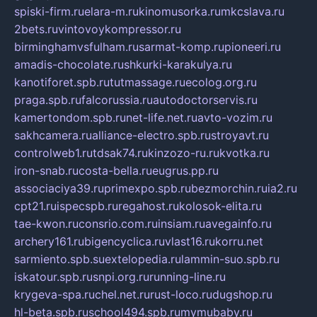
spiski-firm.ru
elara-m.ru
kinomusorka.ru
mkcslava.ru
2bets.ru
vintovoykompressor.ru
birminghamvsfulham.ru
sarmat-komp.ru
pioneeri.ru
amadis-chocolate.ru
shkurki-karakulya.ru
kanotiforet.spb.ru
tutmassage.ru
ecolog.org.ru
praga.spb.ru
falcorussia.ru
autodoctorservis.ru
kamertondom.spb.ru
net-life.net.ru
avto-vozim.ru
sakhcamera.ru
alliance-electro.spb.ru
stroyavt.ru
controlweb1.ru
tdsak74.ru
kinzozo-ru.ru
kvotka.ru
iron-snab.ru
costa-bella.ru
eugrus.pp.ru
associaciya39.ru
primexpo.spb.ru
bezmorchin.ru
ia2.ru
cpt21.ru
ispecspb.ru
regahost.ru
kolosok-elita.ru
tae-kwon.ru
consrio.com.ru
insiam.ru
avegainfo.ru
archery161.ru
bigencyclica.ru
vlast16.ru
korru.net
sarmiento.spb.su
extelopedia.ru
lammin-suo.spb.ru
iskatour.spb.ru
snpi.org.ru
running-line.ru
krygeva-spa.ru
chel.net.ru
rust-loco.ru
dugshop.ru
hl-beta.spb.ru
school494.spb.ru
mymubaby.ru