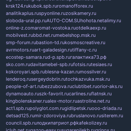
krsk124.ru
kubok.spb.ru
romanofforex.ru
analitikaplus.ru
spyonline.ru
zosikamery.ru
sloboda-ural.pp.ru
AUTO-COM.SU
hohota.net
alimy.ru
online-z.com
aromat-vostoka.ru
otdelkaexp.ru
mobilvest.ru
bbd.net.ru
mebelshop.msk.ru
smp-forum.ru
bastion-td.ru
kosmoscreative.ru
avrmotors.ru
art-galadesign.ru
tiffany-c.ru
ecostep-samara.ru
d-p.spb.ru
галактика73.рф
sko.com.ru
davitamebel-spb.ru
fotsis.ru
tesiaes.ru
kokoroyari.spb.ru
blesna-kazan.ru
mossilver.ru
lenderoq.ru
sergeydobrin.ru
tochkazvuka.msk.ru
people-of-art.ru
bezzubova.ru
clubtibet.ru
orior-aks.ru
dynamoauto.ru
szk-favorit.ru
carlines.ru
flatnsk.ru
kingbolenskaner.ru
alex-motor.ru
astroline.net.ru
act1.spb.ru
polyglot.com.ru
gidlipetsk.ru
ooo-driada.ru
detsad125.ru
mir-zdoroviya.ru
bruslanovo.ru
siterem.ru
council.spb.ru
лодкипатриот.рф
kafekolizey.ru
iclub.net.ru
gazon-easy.ru
sugarepilekb.ru
grinox.ru