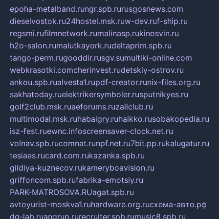
epoha-metalband.ru
ngr.spb.ru
rusgosnews.com
dieselvostok.ru
24hostel.msk.ru
w-dev.ru
f-ship.ru
regsmi.ru
filmnetwork.ru
malinasp.ru
kinosvin.ru
h2o-salon.ru
malutkayork.ru
deltaprim.spb.ru
tango-perm.ru
gooddir.ru
sgv.su
multiki-online.com
webkrasotki.com
cherinvest.ru
detskiy-ostrov.ru
ankou.spb.ru
alvesta1.ru
pdf-creator.ru
nix-files.org.ru
sakhatoday.ru
elektrikersymboler.ru
sputnikyes.ru
golf2club.msk.ru
aeforums.ru
zallclub.ru
multimodal.msk.ru
habaigry.ru
haikko.ru
sobakopedia.ru
isz-fest.ru
ewnc.info
screensaver-clock.net.ru
volnav.spb.ru
comnat.ru
npf.net.ru
7bit.pp.ru
kalugatur.ru
tesiaes.ru
card.com.ru
kazanka.spb.ru
gildiya-kuznecov.ru
kameryboavision.ru
griffoncom.spb.ru
fabrika-emotsiy.ru
PARK-MATROSOVA.RU
agat.spb.ru
avtoyurist-moskva1.ru
hardware.org.ru
схема-авто.рф
dg-lab.ru
angrup.ru
recruiter.spb.ru
music8.spb.ru