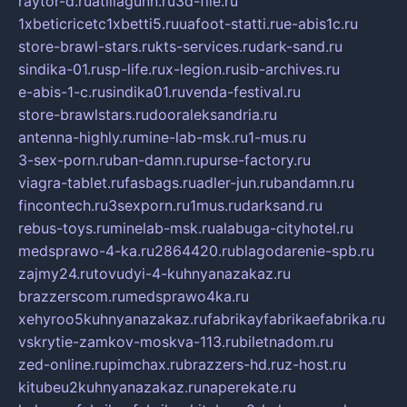
raytor-d.ru
atillagunn.ru
3d-file.ru
1xbeticricetc1xbetti5.ru
uafoot-statti.ru
e-abis1c.ru
store-brawl-stars.ru
kts-services.ru
dark-sand.ru
sindika-01.ru
sp-life.ru
x-legion.ru
sib-archives.ru
e-abis-1-c.ru
sindika01.ru
venda-festival.ru
store-brawlstars.ru
dooraleksandria.ru
antenna-highly.ru
mine-lab-msk.ru
1-mus.ru
3-sex-porn.ru
ban-damn.ru
purse-factory.ru
viagra-tablet.ru
fasbags.ru
adler-jun.ru
bandamn.ru
fincontech.ru
3sexporn.ru
1mus.ru
darksand.ru
rebus-toys.ru
minelab-msk.ru
alabuga-cityhotel.ru
medsprawo-4-ka.ru
2864420.ru
blagodarenie-spb.ru
zajmy24.ru
tovudyi-4-kuhnyanazakaz.ru
brazzerscom.ru
medsprawo4ka.ru
xehyroo5kuhnyanazakaz.ru
fabrikayfabrikaefabrika.ru
vskrytie-zamkov-moskva-113.ru
biletnadom.ru
zed-online.ru
pimchax.ru
brazzers-hd.ru
z-host.ru
kitubeu2kuhnyanazakaz.ru
naperekate.ru