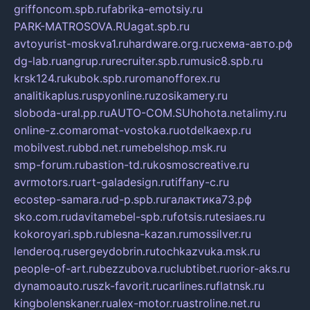
griffoncom.spb.ru
fabrika-emotsiy.ru
PARK-MATROSOVA.RU
agat.spb.ru
avtoyurist-moskva1.ru
hardware.org.ru
схема-авто.рф
dg-lab.ru
angrup.ru
recruiter.spb.ru
music8.spb.ru
krsk124.ru
kubok.spb.ru
romanofforex.ru
analitikaplus.ru
spyonline.ru
zosikamery.ru
sloboda-ural.pp.ru
AUTO-COM.SU
hohota.net
alimy.ru
online-z.com
aromat-vostoka.ru
otdelkaexp.ru
mobilvest.ru
bbd.net.ru
mebelshop.msk.ru
smp-forum.ru
bastion-td.ru
kosmoscreative.ru
avrmotors.ru
art-galadesign.ru
tiffany-c.ru
ecostep-samara.ru
d-p.spb.ru
галактика73.рф
sko.com.ru
davitamebel-spb.ru
fotsis.ru
tesiaes.ru
kokoroyari.spb.ru
blesna-kazan.ru
mossilver.ru
lenderoq.ru
sergeydobrin.ru
tochkazvuka.msk.ru
people-of-art.ru
bezzubova.ru
clubtibet.ru
orior-aks.ru
dynamoauto.ru
szk-favorit.ru
carlines.ru
flatnsk.ru
kingbolenskaner.ru
alex-motor.ru
astroline.net.ru