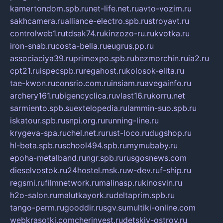
kamertondom.spb.ru
net-life.net.ru
avto-vozim.ru
sakhcamera.ru
alliance-electro.spb.ru
stroyavt.ru
controlweb1.ru
tdsak74.ru
kinzozo-ru.ru
kvotka.ru
iron-snab.ru
costa-bella.ru
eugrus.pp.ru
associaciya39.ru
primexpo.spb.ru
bezmorchin.ru
ia2.ru
cpt21.ru
ispecspb.ru
regahost.ru
kolosok-elita.ru
tae-kwon.ru
consrio.com.ru
insiam.ru
avegainfo.ru
archery161.ru
bigencyclica.ru
vlast16.ru
korru.net
sarmiento.spb.su
extelopedia.ru
lammin-suo.spb.ru
iskatour.spb.ru
snpi.org.ru
running-line.ru
krygeva-spa.ru
chel.net.ru
rust-loco.ru
dugshop.ru
hl-beta.spb.ru
school494.spb.ru
mymubaby.ru
epoha-metalband.ru
ngr.spb.ru
rusgosnews.com
dieselvostok.ru
24hostel.msk.ru
w-dev.ru
f-ship.ru
regsmi.ru
filmnetwork.ru
malinasp.ru
kinosvin.ru
h2o-salon.ru
malutkayork.ru
deltaprim.spb.ru
tango-perm.ru
gooddir.ru
sgv.su
multiki-online.com
webkrasotki.com
cherinvest.ru
detskiy-ostrov.ru