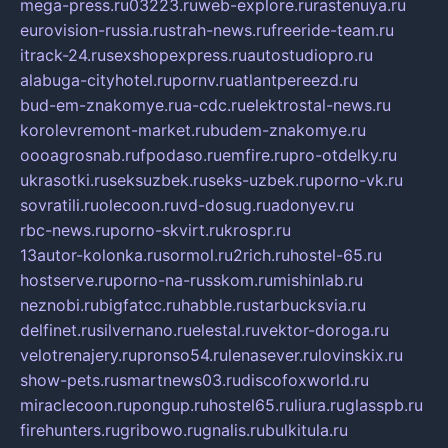
mega-press.ru
03223.ru
web-explore.ru
rastenuya.ru
eurovision-russia.ru
strah-news.ru
freeride-team.ru
itrack-24.ru
sexshopexpress.ru
autostudiopro.ru
alabuga-cityhotel.ru
pornv.ru
atlantpereezd.ru
bud-em-znakomye.ru
a-cdc.ru
elektrostal-news.ru
korolevremont-market.ru
budem-znakomye.ru
oooagrosnab.ru
fpodaso.ru
emfire.ru
pro-otdelky.ru
ukrasotki.ru
seksuzbek.ru
seks-uzbek.ru
porno-vk.ru
sovratili.ru
olecoon.ru
vd-dosug.ru
adonyev.ru
rbc-news.ru
porno-skvirt.ru
krospr.ru
13autor-kolonka.ru
sormol.ru
2rich.ru
hostel-65.ru
hostserve.ru
porno-na-russkom.ru
mishinlab.ru
neznobi.ru
bigfatcc.ru
habble.ru
starbucksvia.ru
delfinet.ru
silvernano.ru
elestal.ru
vektor-doroga.ru
velotrenajery.ru
pronso54.ru
lenasever.ru
lovinskix.ru
show-pets.ru
smartnews03.ru
discofoxworld.ru
miraclecoon.ru
pongup.ru
hostel65.ru
liura.ru
glasspb.ru
firehunters.ru
gribowo.ru
gnalis.ru
bulkitula.ru