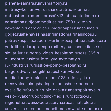
planeta-samara.ru
mysmartbuy.ru
matrasy-kemerovo.ru
ashanet.ru
trade-farm.ru
dotcustoms.ru
domizbrusa9x12spb.ru
autodamp.ru
narasimha.ru
djcommodities.ru
nv750.ru
x-ton.ru
newsplain.ru
cardvoice.ru
modopaper.ru
manunae.ru
gbget.ru
alfeihavsalnassr.ru
madoma.ru
tajuncos.ru
petrovkasports.ru
porno-online-besplatno.ru
splclub.ru
york-life.ru
doroga-expo.ru
ribery.ru
cleanmedicine.ru
slovar-ivrit.ru
porno-video-besplatno.ru
seks-365.ru
ovucontrol.ru
sloty-igrovyye-avtomaty.ru
ru-industriya.ru
russkoe-porno-besplatno.ru
belgorod-day.ru
digilith.ru
pichkurovlab.ru
medic-today.ru
taksu.ru
comp123.ru
don-ykt.ru
teensvoice.ru
imgsharing.ru
domashnee-porno.ru
eva-elfie.ru
foto-tur.ru
biz-doska.ru
metropoltravel.ru
veslo-i-yakor.ru
borodino-media.ru
rostotsky.ru
regionufa.ru
weiss-bet.ru
zaryna.ru
casinotablet.ru
universalia.ru
remont-mebeli-moscow.ru
termomur.ru