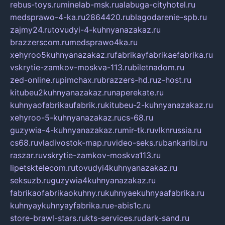
rebus-toys.ru
minelab-msk.ru
alabuga-cityhotel.ru
medsprawo-4-ka.ru
2864420.ru
blagodarenie-spb.ru
zajmy24.ru
tovudyi-4-kuhnyanazakaz.ru
brazzerscom.ru
medsprawo4ka.ru
xehyroo5kuhnyanazakaz.ru
fabrikayfabrikaefabrika.ru
vskrytie-zamkov-moskva-113.ru
biletnadom.ru
zed-online.ru
pimchax.ru
brazzers-hd.ru
z-host.ru
kitubeu2kuhnyanazakaz.ru
naperekate.ru
kuhnyaofabrikaufabrik.ru
kitubeu-2-kuhnyanazakaz.ru
xehyroo-5-kuhnyanazakaz.ru
cs-68.ru
guzywia-4-kuhnyanazakaz.ru
mir-tk.ru
vlknrussia.ru
cs68.ru
vladivostok-map.ru
video-seks.ru
bankaribi.ru
raszar.ru
vskrytie-zamkov-moskva113.ru
lipetsktelecom.ru
tovudyi4kuhnyanazakaz.ru
seksuzb.ru
guzywia4kuhnyanazakaz.ru
fabrikaofabrikaokuhny.ru
kuhnyaekuhnyaafabrika.ru
kuhnyaykuhnyayfabrika.ru
e-abis1c.ru
store-brawl-stars.ru
kts-services.ru
dark-sand.ru