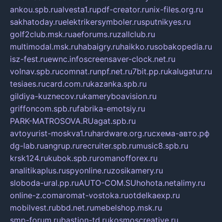
ankou.spb.ru
alvesta1.ru
pdf-creator.ru
nix-files.org.ru
sakhatoday.ru
elektrikersymboler.ru
sputnikyes.ru
golf2club.msk.ru
aeforums.ru
zallclub.ru
multimodal.msk.ru
habaigry.ru
haikko.ru
sobakopedia.ru
isz-fest.ru
ewnc.info
screensaver-clock.net.ru
volnav.spb.ru
comnat.ru
npf.net.ru
7bit.pp.ru
kalugatur.ru
tesiaes.ru
card.com.ru
kazanka.spb.ru
gildiya-kuznecov.ru
kameryboavision.ru
griffoncom.spb.ru
fabrika-emotsiy.ru
PARK-MATROSOVA.RU
agat.spb.ru
avtoyurist-moskva1.ru
hardware.org.ru
схема-авто.рф
dg-lab.ru
angrup.ru
recruiter.spb.ru
music8.spb.ru
krsk124.ru
kubok.spb.ru
romanofforex.ru
analitikaplus.ru
spyonline.ru
zosikamery.ru
sloboda-ural.pp.ru
AUTO-COM.SU
hohota.net
alimy.ru
online-z.com
aromat-vostoka.ru
otdelkaexp.ru
mobilvest.ru
bbd.net.ru
mebelshop.msk.ru
smp-forum.ru
bastion-td.ru
kosmoscreative.ru