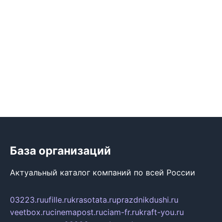
База организаций
Актуальный каталог компаний по всей России
03223.ru
ufille.ru
krasotata.ru
prazdnikdushi.ru
veetbox.ru
cinemapost.ru
ciam-fr.ru
kraft-you.ru