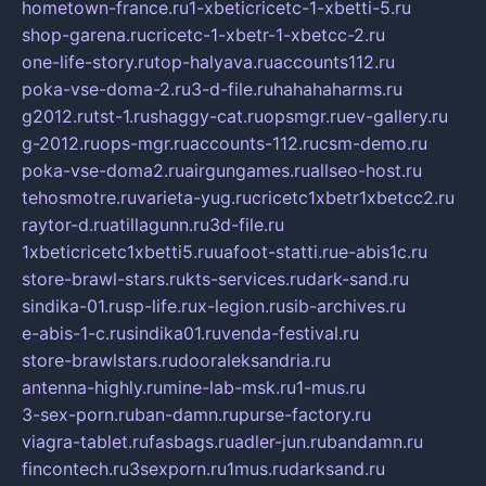
hometown-france.ru
1-xbeticricetc-1-xbetti-5.ru
shop-garena.ru
cricetc-1-xbetr-1-xbetcc-2.ru
one-life-story.ru
top-halyava.ru
accounts112.ru
poka-vse-doma-2.ru
3-d-file.ru
hahahaharms.ru
g2012.ru
tst-1.ru
shaggy-cat.ru
opsmgr.ru
ev-gallery.ru
g-2012.ru
ops-mgr.ru
accounts-112.ru
csm-demo.ru
poka-vse-doma2.ru
airgungames.ru
allseo-host.ru
tehosmotre.ru
varieta-yug.ru
cricetc1xbetr1xbetcc2.ru
raytor-d.ru
atillagunn.ru
3d-file.ru
1xbeticricetc1xbetti5.ru
uafoot-statti.ru
e-abis1c.ru
store-brawl-stars.ru
kts-services.ru
dark-sand.ru
sindika-01.ru
sp-life.ru
x-legion.ru
sib-archives.ru
e-abis-1-c.ru
sindika01.ru
venda-festival.ru
store-brawlstars.ru
dooraleksandria.ru
antenna-highly.ru
mine-lab-msk.ru
1-mus.ru
3-sex-porn.ru
ban-damn.ru
purse-factory.ru
viagra-tablet.ru
fasbags.ru
adler-jun.ru
bandamn.ru
fincontech.ru
3sexporn.ru
1mus.ru
darksand.ru