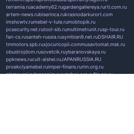
terramia.ru
academy62.ru
gardengallereya.ru
rti.com.ru
artem-news.ru
biserinca.ru
krasnodarkurort.com
imshowtv.ru
mebel-v-tule.ru
mobtopik.ru
pcsecurity.net.ru
tool-sib.ru
multimetrunit.ru
sp-tour.ru
fan-cs.ru
santeh-russia.ru
symbian9.net.ru
DSHAIR.RU
tmmotors.spb.ru
xjocuricopii.com
musavtomat.msk.ru
obustrojdom.ru
sovetcik.ru
ybaranovskaya.ru
ppknews.ru
cult-alshei.ru
JAPANRUSSIA.RU
proekciyamebel.ru
imper-finans.ru
rim.org.ru
glamourai.ru
brassminus.ru
zabor-pro.ru
ftn.pp.ru
dorogoe58.ru
laimengpacker.ru
kuzova-zapchasti.ru
sageerp.ru
taxodrom.ru
dsrazvitie.ru
hardcity.net.ru
ratinghomegames.ru
topservice25.ru
gubernyan.ru
gtglasslined.ru
ii4.ru
tssport.spb.ru
andorra24.com
blackwallstreet.ru
oboimos.ru
optim-doors.com.ru
ikuch.ru
nycr.org.ru
npa21.ru
vremya-ch.spb.ru
desert000.ru
ivtorgi.ru
ifiori.ru
catalog-statei.ru
dcv.org.ru
spetsmaster174.ru
ipkameryhiseeu.ru