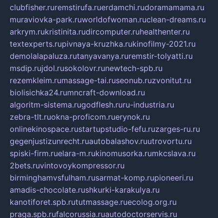
clubfisher.ru
remstirufa.ru
erdamchi.ru
doramamama.ru
muraviovka-park.ru
worldofwoman.ru
clean-dreams.ru
arkrym.ru
kristinita.ru
dircomputer.ru
healthenter.ru
textexperts.ru
pivnaya-kruzhka.ru
kinofilmy-2021.ru
demolalapaluza.ru
tanyavanya.ru
remstir-tolyatti.ru
msdip.ru
jdol.ru
sokolovr.ru
newtech-spb.ru
rezemkleim.ru
massage-tai.ru
seonub.ru
zvonitut.ru
biolisichka24.ru
mncraft-download.ru
algoritm-sistema.ru
godflesh.ru
ru-industria.ru
zebra-tlt.ru
okna-proficom.ru
erynok.ru
onlinekinospace.ru
startupstudio-fefu.ru
zarges-ru.ru
gegenjustizunrecht.ru
autobalashov.ru
utrovortu.ru
spiski-firm.ru
elara-m.ru
kinomusorka.ru
mkcslava.ru
2bets.ru
vintovoykompressor.ru
birminghamvsfulham.ru
sarmat-komp.ru
pioneeri.ru
amadis-chocolate.ru
shkurki-karakulya.ru
kanotiforet.spb.ru
tutmassage.ru
ecolog.org.ru
praga.spb.ru
falcorussia.ru
autodoctorservis.ru