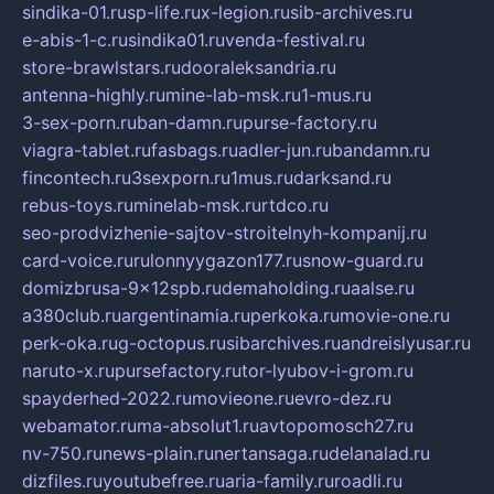
sindika-01.ru
sp-life.ru
x-legion.ru
sib-archives.ru
e-abis-1-c.ru
sindika01.ru
venda-festival.ru
store-brawlstars.ru
dooraleksandria.ru
antenna-highly.ru
mine-lab-msk.ru
1-mus.ru
3-sex-porn.ru
ban-damn.ru
purse-factory.ru
viagra-tablet.ru
fasbags.ru
adler-jun.ru
bandamn.ru
fincontech.ru
3sexporn.ru
1mus.ru
darksand.ru
rebus-toys.ru
minelab-msk.ru
rtdco.ru
seo-prodvizhenie-sajtov-stroitelnyh-kompanij.ru
card-voice.ru
rulonnyygazon177.ru
snow-guard.ru
domizbrusa-9x12spb.ru
demaholding.ru
aalse.ru
a380club.ru
argentinamia.ru
perkoka.ru
movie-one.ru
perk-oka.ru
g-octopus.ru
sibarchives.ru
andreislyusar.ru
naruto-x.ru
pursefactory.ru
tor-lyubov-i-grom.ru
spayderhed-2022.ru
movieone.ru
evro-dez.ru
webamator.ru
ma-absolut1.ru
avtopomosch27.ru
nv-750.ru
news-plain.ru
nertansaga.ru
delanalad.ru
dizfiles.ru
youtubefree.ru
aria-family.ru
roadli.ru