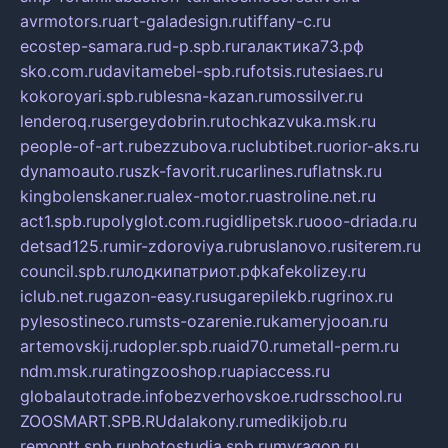
avrmotors.ru
art-galadesign.ru
tiffany-c.ru
ecostep-samara.ru
d-p.spb.ru
галактика73.рф
sko.com.ru
davitamebel-spb.ru
fotsis.ru
tesiaes.ru
kokoroyari.spb.ru
blesna-kazan.ru
mossilver.ru
lenderoq.ru
sergeydobrin.ru
tochkazvuka.msk.ru
people-of-art.ru
bezzubova.ru
clubtibet.ru
orior-aks.ru
dynamoauto.ru
szk-favorit.ru
carlines.ru
flatnsk.ru
kingbolenskaner.ru
alex-motor.ru
astroline.net.ru
act1.spb.ru
polyglot.com.ru
gidlipetsk.ru
ooo-driada.ru
detsad125.ru
mir-zdoroviya.ru
bruslanovo.ru
siterem.ru
council.spb.ru
лодкипатриот.рф
kafekolizey.ru
iclub.net.ru
gazon-easy.ru
sugarepilekb.ru
grinox.ru
pylesostineco.ru
msts-ozarenie.ru
kameryjooan.ru
artemovskij.ru
dopler.spb.ru
aid70.ru
metall-perm.ru
ndm.msk.ru
ratingzooshop.ru
apiaccess.ru
globalautotrade.info
bezverhovskoe.ru
drsschool.ru
ZOOSMART.SPB.RU
dalakony.ru
medikijob.ru
remontt.spb.ru
photostudia.spb.ru
myragon.ru