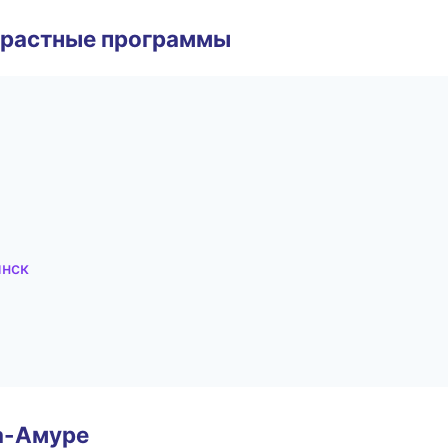
зрастные программы
инск
а-Амуре