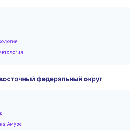
кология
метология
евосточный федеральный округ
к
-на-Амуре