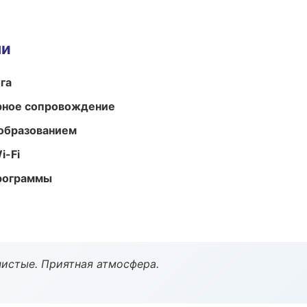
ми
га
урное сопровождение
образованием
i-Fi
программы
чистые. Приятная атмосфера.