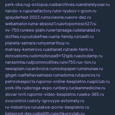
perk-oka.ru
g-octopus.ru
sibarchives.ru
andreislyusar.ru
naruto-x.ru
pursefactory.ru
tor-lyubov-i-grom.ru
spayderhed-2022.ru
movieone.ru
evro-dez.ru
webamator.ru
ma-absolut1.ru
avtopomosch27.ru
nv-750.ru
news-plain.ru
nertansaga.ru
delanalad.ru
dizfiles.ru
youtubefree.ru
aria-family.ru
roadli.ru
planeta-samara.ru
mysmartbuy.ru
matrasy-kemerovo.ru
ashanet.ru
trade-farm.ru
dotcustoms.ru
domizbrusa9x12spb.ru
autodamp.ru
narasimha.ru
djcommodities.ru
nv750.ru
x-ton.ru
newsplain.ru
cardvoice.ru
modopaper.ru
manunae.ru
gbget.ru
alfeihavsalnassr.ru
madoma.ru
tajuncos.ru
petrovkasports.ru
porno-online-besplatno.ru
splclub.ru
york-life.ru
doroga-expo.ru
ribery.ru
cleanmedicine.ru
slovar-ivrit.ru
porno-video-besplatno.ru
seks-365.ru
ovucontrol.ru
sloty-igrovyye-avtomaty.ru
ru-industriya.ru
russkoe-porno-besplatno.ru
belgorod-day.ru
digilith.ru
pichkurovlab.ru