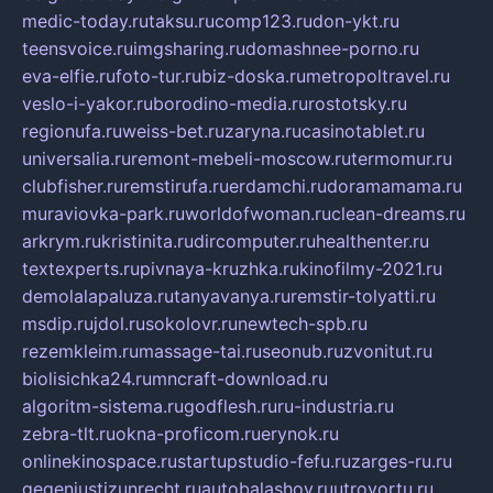
medic-today.ru
taksu.ru
comp123.ru
don-ykt.ru
teensvoice.ru
imgsharing.ru
domashnee-porno.ru
eva-elfie.ru
foto-tur.ru
biz-doska.ru
metropoltravel.ru
veslo-i-yakor.ru
borodino-media.ru
rostotsky.ru
regionufa.ru
weiss-bet.ru
zaryna.ru
casinotablet.ru
universalia.ru
remont-mebeli-moscow.ru
termomur.ru
clubfisher.ru
remstirufa.ru
erdamchi.ru
doramamama.ru
muraviovka-park.ru
worldofwoman.ru
clean-dreams.ru
arkrym.ru
kristinita.ru
dircomputer.ru
healthenter.ru
textexperts.ru
pivnaya-kruzhka.ru
kinofilmy-2021.ru
demolalapaluza.ru
tanyavanya.ru
remstir-tolyatti.ru
msdip.ru
jdol.ru
sokolovr.ru
newtech-spb.ru
rezemkleim.ru
massage-tai.ru
seonub.ru
zvonitut.ru
biolisichka24.ru
mncraft-download.ru
algoritm-sistema.ru
godflesh.ru
ru-industria.ru
zebra-tlt.ru
okna-proficom.ru
erynok.ru
onlinekinospace.ru
startupstudio-fefu.ru
zarges-ru.ru
gegenjustizunrecht.ru
autobalashov.ru
utrovortu.ru