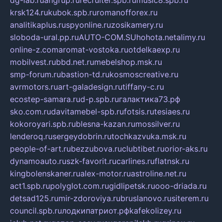
dg-lab.ru
angrup.ru
recruiter.spb.ru
music8.spb.ru
krsk124.ru
kubok.spb.ru
romanofforex.ru
analitikaplus.ru
spyonline.ru
zosikamery.ru
sloboda-ural.pp.ru
AUTO-COM.SU
hohota.net
alimy.ru
online-z.com
aromat-vostoka.ru
otdelkaexp.ru
mobilvest.ru
bbd.net.ru
mebelshop.msk.ru
smp-forum.ru
bastion-td.ru
kosmoscreative.ru
avrmotors.ru
art-galadesign.ru
tiffany-c.ru
ecostep-samara.ru
d-p.spb.ru
галактика73.рф
sko.com.ru
davitamebel-spb.ru
fotsis.ru
tesiaes.ru
kokoroyari.spb.ru
blesna-kazan.ru
mossilver.ru
lenderoq.ru
sergeydobrin.ru
tochkazvuka.msk.ru
people-of-art.ru
bezzubova.ru
clubtibet.ru
orior-aks.ru
dynamoauto.ru
szk-favorit.ru
carlines.ru
flatnsk.ru
kingbolenskaner.ru
alex-motor.ru
astroline.net.ru
act1.spb.ru
polyglot.com.ru
gidlipetsk.ru
ooo-driada.ru
detsad125.ru
mir-zdoroviya.ru
bruslanovo.ru
siterem.ru
council.spb.ru
лодкипатриот.рф
kafekolizey.ru