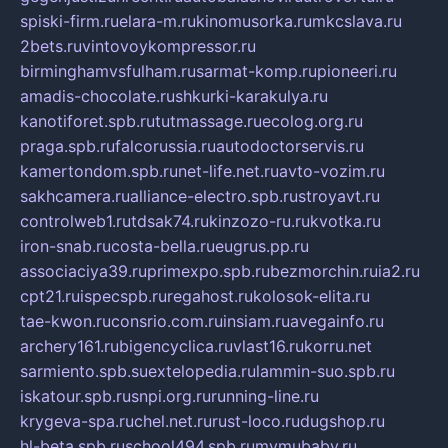
spiski-firm.ru
elara-m.ru
kinomusorka.ru
mkcslava.ru
2bets.ru
vintovoykompressor.ru
birminghamvsfulham.ru
sarmat-komp.ru
pioneeri.ru
amadis-chocolate.ru
shkurki-karakulya.ru
kanotiforet.spb.ru
tutmassage.ru
ecolog.org.ru
praga.spb.ru
falcorussia.ru
autodoctorservis.ru
kamertondom.spb.ru
net-life.net.ru
avto-vozim.ru
sakhcamera.ru
alliance-electro.spb.ru
stroyavt.ru
controlweb1.ru
tdsak74.ru
kinzozo-ru.ru
kvotka.ru
iron-snab.ru
costa-bella.ru
eugrus.pp.ru
associaciya39.ru
primexpo.spb.ru
bezmorchin.ru
ia2.ru
cpt21.ru
ispecspb.ru
regahost.ru
kolosok-elita.ru
tae-kwon.ru
consrio.com.ru
insiam.ru
avegainfo.ru
archery161.ru
bigencyclica.ru
vlast16.ru
korru.net
sarmiento.spb.su
extelopedia.ru
lammin-suo.spb.ru
iskatour.spb.ru
snpi.org.ru
running-line.ru
krygeva-spa.ru
chel.net.ru
rust-loco.ru
dugshop.ru
hl-beta.spb.ru
school494.spb.ru
mymubaby.ru