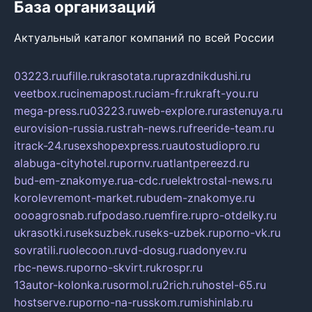
База организаций
Актуальный каталог компаний по всей России
03223.ru
ufille.ru
krasotata.ru
prazdnikdushi.ru
veetbox.ru
cinemapost.ru
ciam-fr.ru
kraft-you.ru
mega-press.ru
03223.ru
web-explore.ru
rastenuya.ru
eurovision-russia.ru
strah-news.ru
freeride-team.ru
itrack-24.ru
sexshopexpress.ru
autostudiopro.ru
alabuga-cityhotel.ru
pornv.ru
atlantpereezd.ru
bud-em-znakomye.ru
a-cdc.ru
elektrostal-news.ru
korolevremont-market.ru
budem-znakomye.ru
oooagrosnab.ru
fpodaso.ru
emfire.ru
pro-otdelky.ru
ukrasotki.ru
seksuzbek.ru
seks-uzbek.ru
porno-vk.ru
sovratili.ru
olecoon.ru
vd-dosug.ru
adonyev.ru
rbc-news.ru
porno-skvirt.ru
krospr.ru
13autor-kolonka.ru
sormol.ru
2rich.ru
hostel-65.ru
hostserve.ru
porno-na-russkom.ru
mishinlab.ru