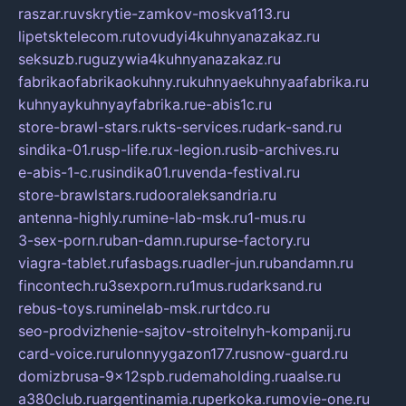
raszar.ru
vskrytie-zamkov-moskva113.ru
lipetsktelecom.ru
tovudyi4kuhnyanazakaz.ru
seksuzb.ru
guzywia4kuhnyanazakaz.ru
fabrikaofabrikaokuhny.ru
kuhnyaekuhnyaafabrika.ru
kuhnyaykuhnyayfabrika.ru
e-abis1c.ru
store-brawl-stars.ru
kts-services.ru
dark-sand.ru
sindika-01.ru
sp-life.ru
x-legion.ru
sib-archives.ru
e-abis-1-c.ru
sindika01.ru
venda-festival.ru
store-brawlstars.ru
dooraleksandria.ru
antenna-highly.ru
mine-lab-msk.ru
1-mus.ru
3-sex-porn.ru
ban-damn.ru
purse-factory.ru
viagra-tablet.ru
fasbags.ru
adler-jun.ru
bandamn.ru
fincontech.ru
3sexporn.ru
1mus.ru
darksand.ru
rebus-toys.ru
minelab-msk.ru
rtdco.ru
seo-prodvizhenie-sajtov-stroitelnyh-kompanij.ru
card-voice.ru
rulonnyygazon177.ru
snow-guard.ru
domizbrusa-9x12spb.ru
demaholding.ru
aalse.ru
a380club.ru
argentinamia.ru
perkoka.ru
movie-one.ru