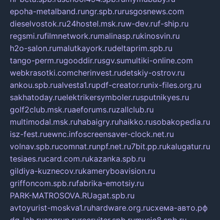
epoha-metalband.ru
ngr.spb.ru
rusgosnews.com
dieselvostok.ru
24hostel.msk.ru
w-dev.ru
f-ship.ru
regsmi.ru
filmnetwork.ru
malinasp.ru
kinosvin.ru
h2o-salon.ru
malutkayork.ru
deltaprim.spb.ru
tango-perm.ru
gooddir.ru
sgv.su
multiki-online.com
webkrasotki.com
cherinvest.ru
detskiy-ostrov.ru
ankou.spb.ru
alvesta1.ru
pdf-creator.ru
nix-files.org.ru
sakhatoday.ru
elektrikersymboler.ru
sputnikyes.ru
golf2club.msk.ru
aeforums.ru
zallclub.ru
multimodal.msk.ru
habaigry.ru
haikko.ru
sobakopedia.ru
isz-fest.ru
ewnc.info
screensaver-clock.net.ru
volnav.spb.ru
comnat.ru
npf.net.ru
7bit.pp.ru
kalugatur.ru
tesiaes.ru
card.com.ru
kazanka.spb.ru
gildiya-kuznecov.ru
kameryboavision.ru
griffoncom.spb.ru
fabrika-emotsiy.ru
PARK-MATROSOVA.RU
agat.spb.ru
avtoyurist-moskva1.ru
hardware.org.ru
схема-авто.рф