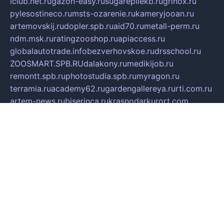
iclub.net.ru
gazon-easy.ru
sugarepilekb.ru
grinox.ru
pylesostineco.ru
msts-ozarenie.ru
kameryjooan.ru
artemovskij.ru
dopler.spb.ru
aid70.ru
metall-perm.ru
ndm.msk.ru
ratingzooshop.ru
apiaccess.ru
globalautotrade.info
bezverhovskoe.ru
drsschool.ru
ZOOSMART.SPB.RU
dalakony.ru
medikijob.ru
remontt.spb.ru
photostudia.spb.ru
myragon.ru
terramia.ru
academy62.ru
gardengallereya.ru
rti.com.ru
artem-news.ru
biserinca.ru
krasnodarkurort.com
imshowtv.ru
mebel-v-tule.ru
mobtopik.ru
pcsecurity.net.ru
tool-sib.ru
multimetrunit.ru
sp-tour.ru
fan-cs.ru
santeh-russia.ru
symbian9.net.ru
DSHAIR.RU
tmmotors.spb.ru
xjocuricopii.com
musavtomat.msk.ru
obustrojdom.ru
sovetcik.ru
ybaranovskaya.ru
ppknews.ru
cult-alshei.ru
JAPANRUSSIA.RU
proekciyamebel.ru
imper-finans.ru
rim.org.ru
glamourai.ru
brassminus.ru
zabor-pro.ru
ftn.pp.ru
dorogoe58.ru
laimengpacker.ru
kuzova-zapchasti.ru