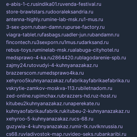
e-abis-1-c.ru
sindika01.ru
venda-festival.ru
store-brawlstars.ru
dooraleksandria.ru
antenna-highly.ru
mine-lab-msk.ru
1-mus.ru
3-sex-porn.ru
ban-damn.ru
purse-factory.ru
viagra-tablet.ru
fasbags.ru
adler-jun.ru
bandamn.ru
fincontech.ru
3sexporn.ru
1mus.ru
darksand.ru
rebus-toys.ru
minelab-msk.ru
alabuga-cityhotel.ru
medsprawo-4-ka.ru
2864420.ru
blagodarenie-spb.ru
zajmy24.ru
tovudyi-4-kuhnyanazakaz.ru
brazzerscom.ru
medsprawo4ka.ru
xehyroo5kuhnyanazakaz.ru
fabrikayfabrikaefabrika.ru
vskrytie-zamkov-moskva-113.ru
biletnadom.ru
zed-online.ru
pimchax.ru
brazzers-hd.ru
z-host.ru
kitubeu2kuhnyanazakaz.ru
naperekate.ru
kuhnyaofabrikaufabrik.ru
kitubeu-2-kuhnyanazakaz.ru
xehyroo-5-kuhnyanazakaz.ru
cs-68.ru
guzywia-4-kuhnyanazakaz.ru
mir-tk.ru
vlknrussia.ru
cs68.ru
vladivostok-map.ru
video-seks.ru
bankaribi.ru