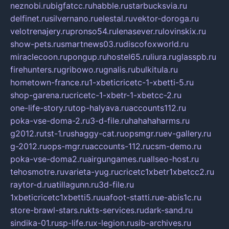
neznobi.ru
bigfatcc.ru
habble.ru
starbucksvia.ru
delfinet.ru
silvernano.ru
elestal.ru
vektor-doroga.ru
velotrenajery.ru
pronso54.ru
lenasever.ru
lovinskix.ru
show-pets.ru
smartnews03.ru
discofoxworld.ru
miraclecoon.ru
pongup.ru
hostel65.ru
liura.ru
glasspb.ru
firehunters.ru
gribowo.ru
gnalis.ru
bulkitula.ru
hometown-france.ru
1-xbeticricetc-1-xbetti-5.ru
shop-garena.ru
cricetc-1-xbetr-1-xbetcc-2.ru
one-life-story.ru
top-halyava.ru
accounts112.ru
poka-vse-doma-2.ru
3-d-file.ru
hahahaharms.ru
g2012.ru
tst-1.ru
shaggy-cat.ru
opsmgr.ru
ev-gallery.ru
g-2012.ru
ops-mgr.ru
accounts-112.ru
csm-demo.ru
poka-vse-doma2.ru
airgungames.ru
allseo-host.ru
tehosmotre.ru
varieta-yug.ru
cricetc1xbetr1xbetcc2.ru
raytor-d.ru
atillagunn.ru
3d-file.ru
1xbeticricetc1xbetti5.ru
uafoot-statti.ru
e-abis1c.ru
store-brawl-stars.ru
kts-services.ru
dark-sand.ru
sindika-01.ru
sp-life.ru
x-legion.ru
sib-archives.ru